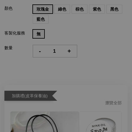
顏色
玫瑰金
綠色
棕色
紫色
黑色
藍色
客製化服務
無
數量
-
+
加購禮(皮革保養油)
瀏覽全部