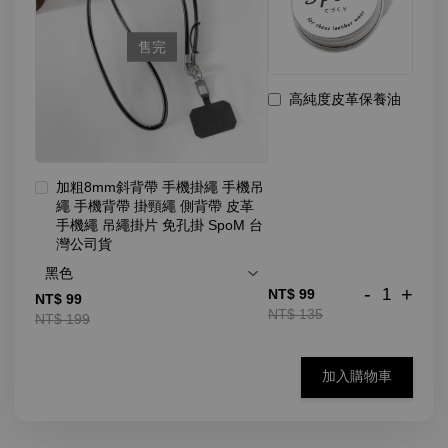
售完
高純度皮革保養油
加粗8mm斜背帶 手機掛繩 手機吊
繩 手機背帶 掛頸繩 側背帶 皮革
手機繩 吊繩掛片 免孔掛 SpoM 台
灣公司貨
-
+
NT$ 99
NT$ 99
NT$ 135
NT$ 199
加入購物車