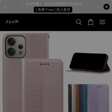
［ 會員專屬 ］ 每筆消費累積10%回饋金
［
[ 免費 Free ] 加入會員