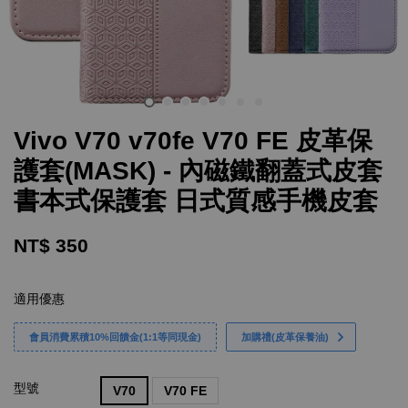
Vivo V70 v70fe V70 FE 皮革保
護套(MASK) - 內磁鐵翻蓋式皮套
書本式保護套 日式質感手機皮套
NT$ 350
適用優惠
會員消費累積10%回饋金(1:1等同現金)
加購禮(皮革保養油)
型號
V70
V70 FE