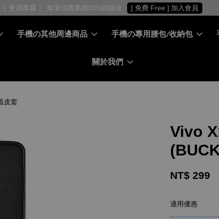
［ 會員專屬 ］ 每筆消費累積10%回饋金
[ 免費 Free ] 加入會員
手機の其他周邊商品
手機の專用腰包/收納包
關於我們
翻蓋皮套
Vivo 
(BUC
NT$ 299
適用優惠