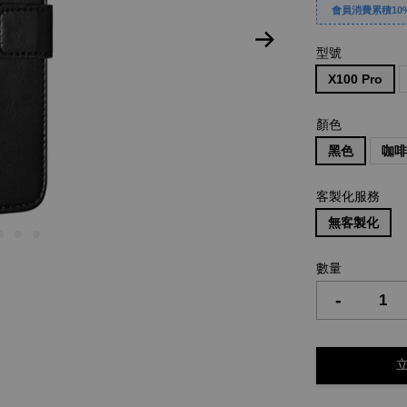
會員消費累積10%
型號
X100 Pro
顏色
黑色
咖
客製化服務
無客製化
數量
-
立