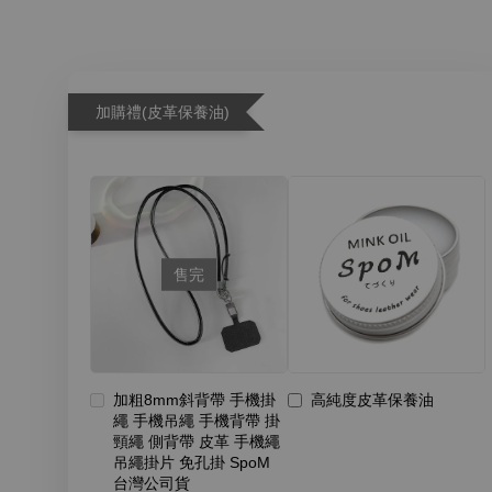
加購禮(皮革保養油)
售完
加粗8mm斜背帶 手機掛
高純度皮革保養油
繩 手機吊繩 手機背帶 掛
頸繩 側背帶 皮革 手機繩
吊繩掛片 免孔掛 SpoM
台灣公司貨