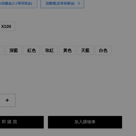
回饋金(1:1等同現金)
加購禮(皮革保養油)
X100
啡
深藍
紅色
玫紅
黃色
天藍
白色
+
 即 購 買
加入購物車