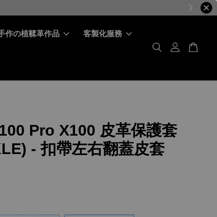
手作の植鞣革作品
客製化服務
X100 Pro X100 皮革保護套
KLE) - 扣帶左右翻蓋皮套