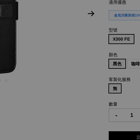
適用優惠
會員消費累積10%
型號
X300 FE
顏色
黑色
咖
客製化服務
無
數量
-
立