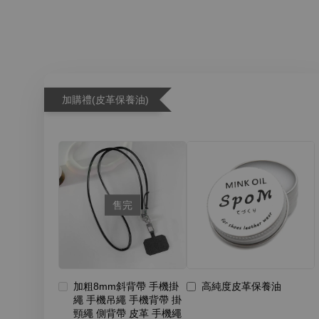
加購禮(皮革保養油)
售完
加粗8mm斜背帶 手機掛
高純度皮革保養油
繩 手機吊繩 手機背帶 掛
頸繩 側背帶 皮革 手機繩