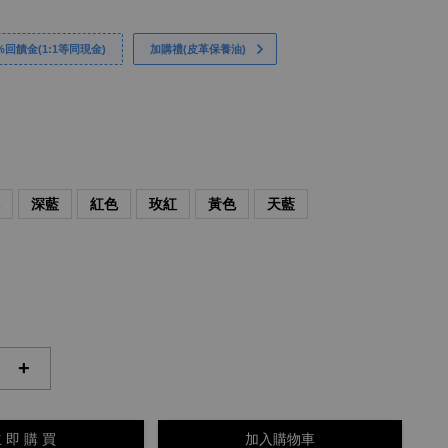
回饋金(1:1等同現金)
加購禮(皮革保養油)
啡
深藍
紅色
玫紅
黃色
天藍
+
 即 購 買
加入購物車