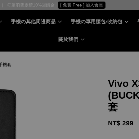
［ 會員專屬 ］ 每筆消費累積10%回饋金
[ 免費 Free ] 加入會員
手機の其他周邊商品
手機の專用腰包/收納包
關於我們
套手機套
Vivo
(BUC
套
NT$ 299