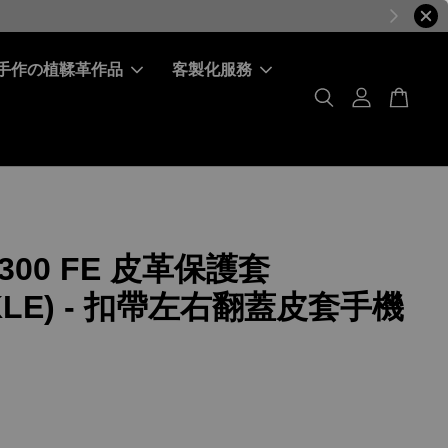
手作の植鞣革作品
客製化服務
 X300 FE 皮革保護套
KLE) - 扣帶左右翻蓋皮套手機