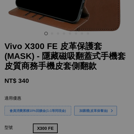
Vivo X300 FE 皮革保護套
(MASK) - 隱藏磁吸翻蓋式手機套
皮質商務手機皮套側翻款
NT$ 340
適用優惠
會員消費累積10%回饋金(1:1等同現金)
加購禮(皮革保養油)
型號
X300 FE