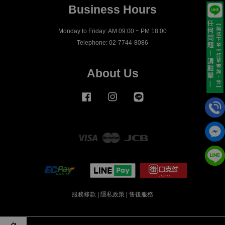
Business Hours
Monday to Friday: AM 09:00 ~ PM 18:00
Telephone: 02-7744-8086
About Us
Facebook
Instagram
Line
Visa
Master
JCB
服務條款
|
隱私政策
|
售後服務