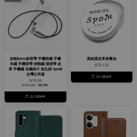
加粗8mm斜背帶 手機掛繩 手機
高純度皮革保養油
吊繩 手機背帶 掛頸繩 側背帶 皮
NT$ 135
革 手機繩 吊繩掛片 免孔掛 SpoM
台灣公司貨
加入購物車
NT$ 99
NT$ 199
-50.3%
加入購物車