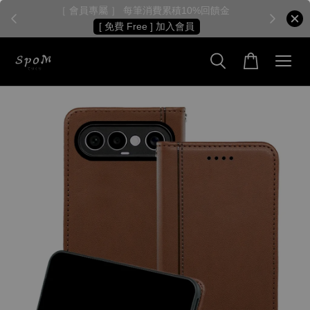
［ 會員專屬 ］ 每筆消費累積10%回饋金
［
[ 免費 Free ] 加入會員