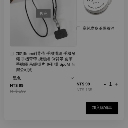
售完
高純度皮革保養油
加粗8mm斜背帶 手機掛繩 手機吊
繩 手機背帶 掛頸繩 側背帶 皮革
手機繩 吊繩掛片 免孔掛 SpoM 台
灣公司貨
-
+
NT$ 99
NT$ 99
NT$ 135
NT$ 199
加入購物車