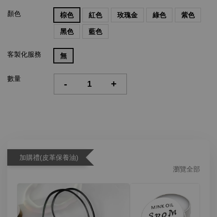
顏色
棕色
紅色
玫瑰金
綠色
紫色
黑色
藍色
客製化服務
無
數量
-
+
加購禮(皮革保養油)
瀏覽全部