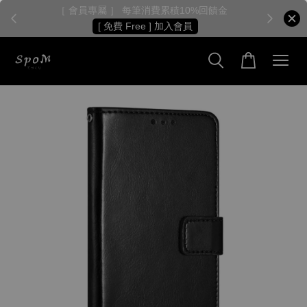
［ 會員專屬 ］ 每筆消費累積10%回饋金
［
[ 免費 Free ] 加入會員