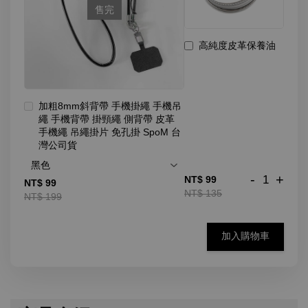
售完
高純度皮革保養油
加粗8mm斜背帶 手機掛繩 手機吊
繩 手機背帶 掛頸繩 側背帶 皮革
手機繩 吊繩掛片 免孔掛 SpoM 台
灣公司貨
-
+
NT$ 99
NT$ 99
NT$ 135
NT$ 199
加入購物車