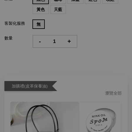
黃色
天藍
客製化服務
無
數量
-
+
加購禮(皮革保養油)
瀏覽全部