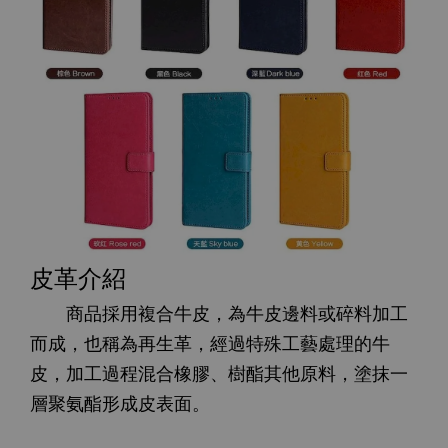
皮革介紹
商品採用複合牛皮，為牛皮邊料或碎料加工
而成，也稱為再生革，經過特殊工藝處理的牛
皮，加工過程混合橡膠、樹酯其他原料，塗抹一
層聚氨酯形成皮表面。