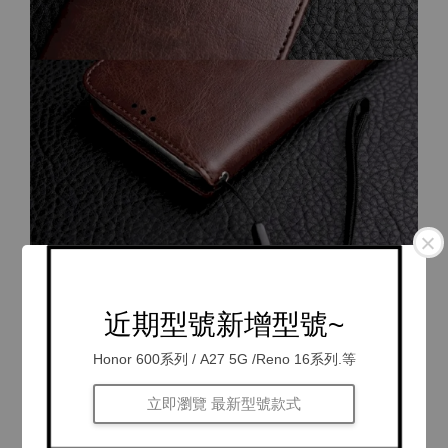
近期型號新增型號~
Honor 600系列 / A27 5G /Reno 16系列.等
立即瀏覽 最新型號款式