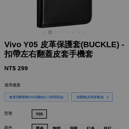
Vivo Y05 皮革保護套(BUCKLE) -
扣帶左右翻蓋皮套手機套
NT$ 299
適用優惠
會員消費累積10%回饋金(1:1等同現金)
加購禮(皮革保養油)
型號
Y05
顏色
黑色
咖啡
深藍
紅色
玫紅