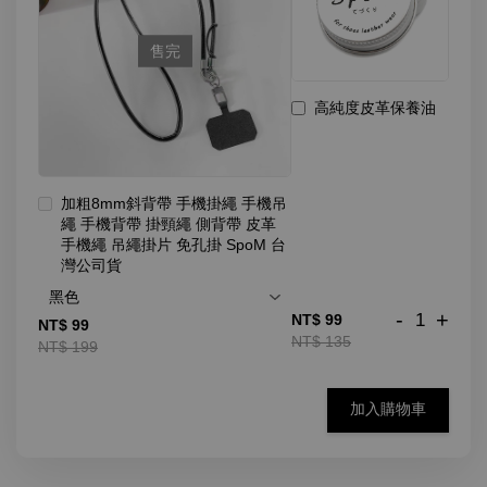
售完
高純度皮革保養油
加粗8mm斜背帶 手機掛繩 手機吊
繩 手機背帶 掛頸繩 側背帶 皮革
手機繩 吊繩掛片 免孔掛 SpoM 台
灣公司貨
-
+
NT$ 99
NT$ 99
NT$ 135
NT$ 199
加入購物車