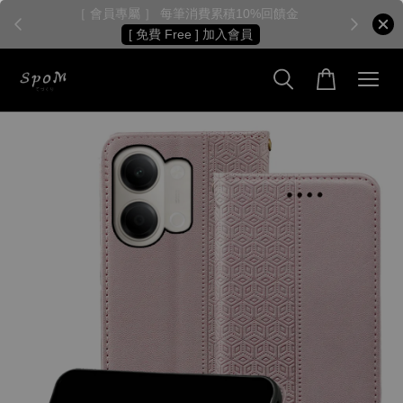
［ 會員首購 ］ 第一筆訂單折30元
全館滿 $590元 免運