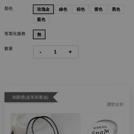
顏色
玫瑰金
綠色
棕色
紫色
黑色
藍色
客製化服務
無
數量
-
+
加購禮(皮革保養油)
瀏覽全部