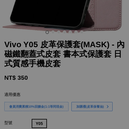
Vivo Y05 皮革保護套(MASK) - 內
磁鐵翻蓋式皮套 書本式保護套 日
式質感手機皮套
NT$ 350
適用優惠
會員消費累積10%回饋金(1:1等同現金)
加購禮(皮革保養油)
型號
Y05