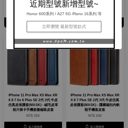
仿真皮保護套(COVER) - 三插卡
皮保護套(MASK) - 前袋口插卡收
近期型號新增型號~
錢包層無磁手機套皮套
納隱藏磁扣手機套皮套
NT$ 380
NT$ 359
Honor 600系列 / A27 5G /Reno 16系列.等
加入購物車
加入購物車
立即瀏覽 最新型號款式
IPhone 11 Pro Max XS Max XR
IPhone 11 Pro Max XS Max XR
X 8 7 6s 6 Plus SE 2代 3代 牛皮
X 8 7 Plus SE 2代 3代 牛皮仿真
仿真皮保護套(MASK) - 絨毛皮革
皮保護套(MASK) - 隱藏磁扣內軟
相片插卡手機套微磁吸皮套
殼手機套皮套
NT$ 355
NT$ 340
加入購物車
加入購物車