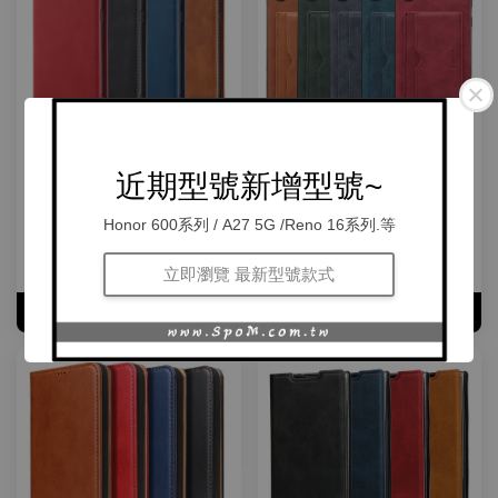
Samsung Galaxy S20+ S20
Samsung Galaxy S20+ S20
近期型號新增型號~
Ultra S10+ S10 S10e S9+ S9
S20 Ultra S10+ S10 S10e 牛皮
S8+ S8 牛皮仿真皮保護套
仿真皮保護殼(INCLUSIVE) - 插
Honor 600系列 / A27 5G /Reno 16系列.等
(MASK) - 絨毛皮革相片插卡手機
卡翻蓋支架手機殼背蓋
套微磁吸皮套
NT$ 345
NT$ 355
立即瀏覽 最新型號款式
加入購物車
加入購物車