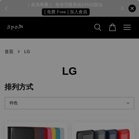
［ 會員專屬 ］ 每筆消費累積10%回饋金
［
[ 免費 Free ] 加入會員
›
首頁
LG
LG
排列方式