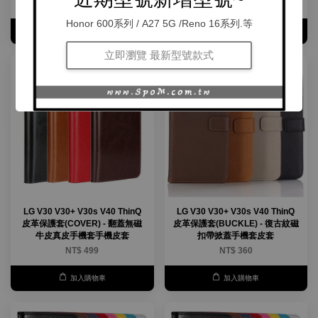
NT$ 295
Honor 600系列 / A27 5G /Reno 16系列.等
加入購物車
加入購物車
立即瀏覽 最新型號款式
LG V30 V30+ V30s V40 ThinQ
LG V30 V30+ V30s V40 ThinQ
皮革保護套(COVER) - 翻蓋無磁
皮革保護套(BUCKLE) - 復古紋磁
牛皮真皮手機套手機皮套
扣帶掀蓋手機套皮套
NT$ 499
NT$ 360
加入購物車
加入購物車