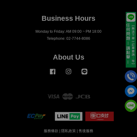
Business Hours
Monday to Friday: AM 09:00 ~ PM 18:00
Telephone: 02-7744-8086
About Us
Facebook
Instagram
Line
Visa
Master
JCB
服務條款
|
隱私政策
|
售後服務