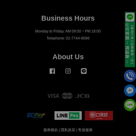
Business Hours
Monday to Friday: AM 09:00 ~ PM 18:00
Telephone: 02-7744-8086
About Us
Facebook
Instagram
Line
Visa
Master
JCB
服務條款
|
隱私政策
|
售後服務