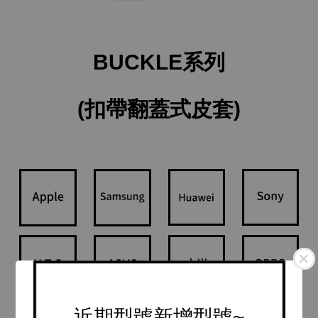
BUCKLE系列
(扣帶翻蓋式皮套)
近期型號新增型號~