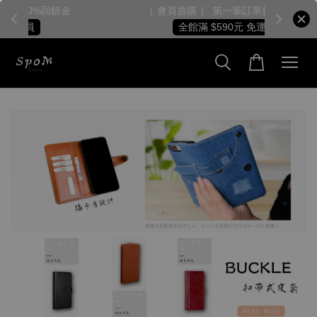
［ 會員專屬 ］ 每筆消費累積10%回饋金
［
[ 免費 Free ] 加入會員