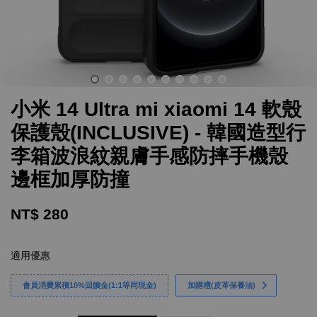
小米 14 Ultra mi xiaomi 14 軟殼
保護殼(INCLUSIVE) - 韓國造型行
李箱波浪紋親膚手感防摔手機殼
邊框加厚防撞
NT$ 280
適用優惠
會員消費累積10%回饋金(1:1等同現金)
加購禮(皮革保養油)