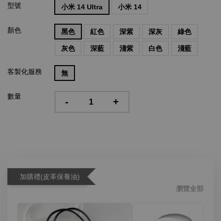
型號
小米 14 Ultra
小米 14
顏色
黑色
紅色
深紫
深灰
綠色
灰色
深藍
淺紫
白色
淺藍
客製化服務
無
數量
-
+
加購禮(皮革保養油)
瀏覽全部