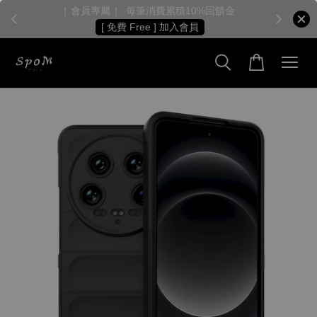
［ 會員專屬 ］ 每筆消費累積10%回饋金
［
[ 免費 Free ] 加入會員