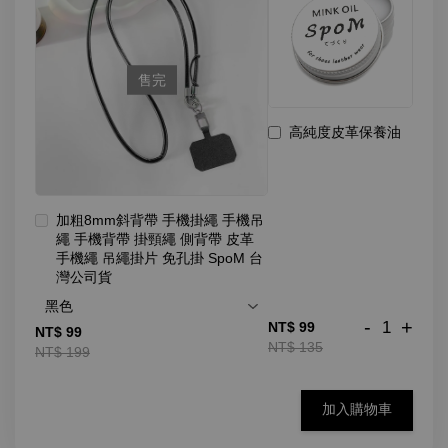
售完
高純度皮革保養油
加粗8mm斜背帶 手機掛繩 手機吊
繩 手機背帶 掛頸繩 側背帶 皮革
手機繩 吊繩掛片 免孔掛 SpoM 台
灣公司貨
-
+
NT$ 99
NT$ 99
NT$ 135
NT$ 199
加入購物車