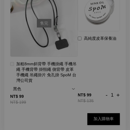
售完
高純度皮革保養油
加粗8mm斜背帶 手機掛繩 手機吊
繩 手機背帶 掛頸繩 側背帶 皮革
手機繩 吊繩掛片 免孔掛 SpoM 台
灣公司貨
-
+
NT$ 99
NT$ 99
NT$ 135
NT$ 199
加入購物車