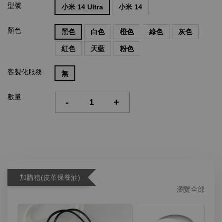
型號
小米 14 Ultra
小米 14
顏色
黑色
白色
橙色
綠色
灰色
紅色
天藍
粉色
客製化服務
無
數量
-
+
加購禮(皮革保養油)
瀏覽全部