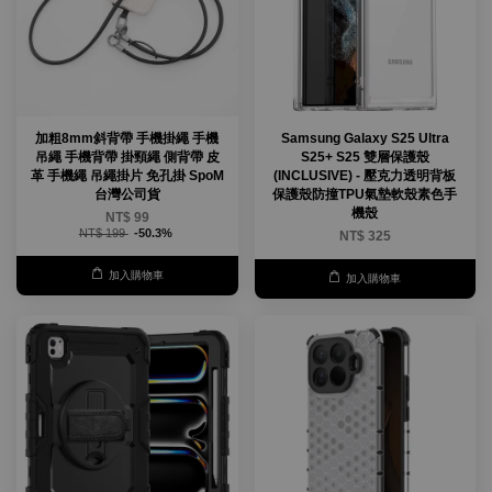
加粗8mm斜背帶 手機掛繩 手機
Samsung Galaxy S25 Ultra
吊繩 手機背帶 掛頸繩 側背帶 皮
S25+ S25 雙層保護殼
革 手機繩 吊繩掛片 免孔掛 SpoM
(INCLUSIVE) - 壓克力透明背板
台灣公司貨
保護殼防撞TPU氣墊軟殼素色手
機殼
NT$ 99
NT$ 199
-50.3%
NT$ 325
加入購物車
加入購物車