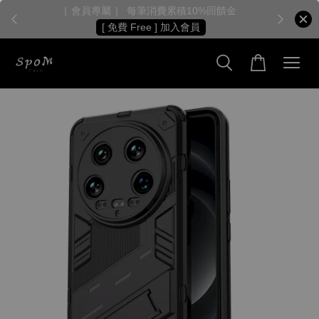
［ 會員專屬 ］ 每筆消費累積10%回饋金
［
[ 免費 Free ] 加入會員