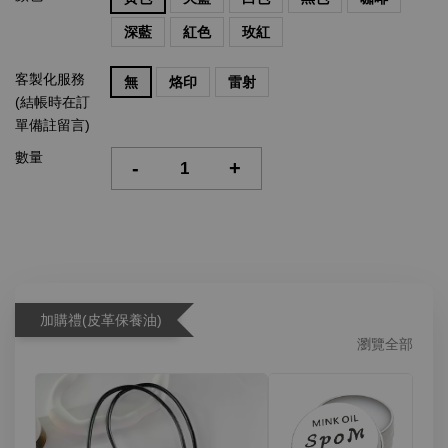
深藍
紅色
玫紅
客製化服務
無
烙印
雷射
(結帳時在訂
單備註留言)
數量
-
+
加購禮(皮革保養油)
瀏覽全部