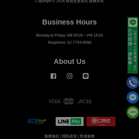
Copyright © 2026 斯寶恩實業社 版權所有
Business Hours
Monday to Friday: AM 09:00 ~ PM 18:00
Telephone: 02-7744-8086
About Us
Facebook
Instagram
Line
Visa
Master
JCB
服務條款
|
隱私政策
|
售後服務