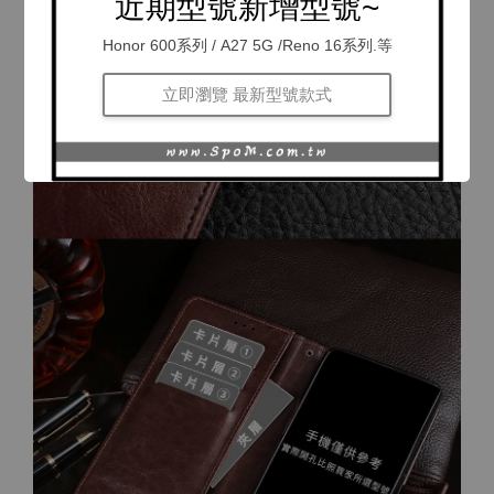
近期型號新增型號~
Honor 600系列 / A27 5G /Reno 16系列.等
立即瀏覽 最新型號款式