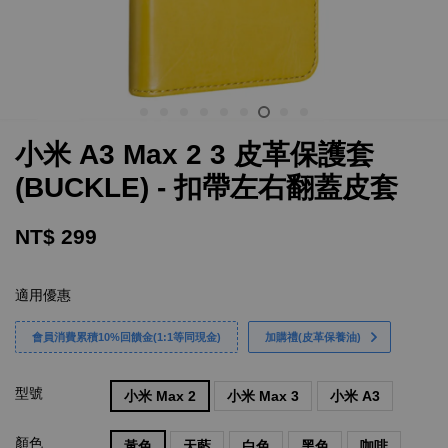
小米 A3 Max 2 3 皮革保護套
(BUCKLE) - 扣帶左右翻蓋皮套
NT$ 299
適用優惠
會員消費累積10%回饋金(1:1等同現金)
加購禮(皮革保養油)
型號
小米 Max 2
小米 Max 3
小米 A3
顏色
黃色
天藍
白色
黑色
咖啡