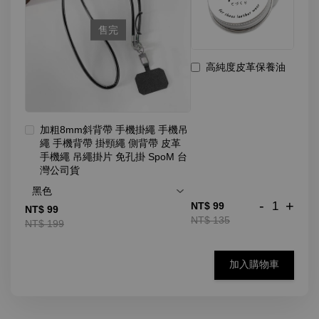
售完
高純度皮革保養油
加粗8mm斜背帶 手機掛繩 手機吊
繩 手機背帶 掛頸繩 側背帶 皮革
手機繩 吊繩掛片 免孔掛 SpoM 台
灣公司貨
-
+
NT$ 99
NT$ 99
NT$ 135
NT$ 199
加入購物車