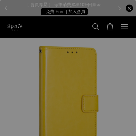
［ 會員專屬 ］ 每筆消費累積10%回饋金
［
[ 免費 Free ] 加入會員