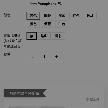
小米 Pocophone F1
顏色
黑色
咖啡
深藍
紅色
玫紅
黃色
天藍
白色
客製化服務
無
烙印
雷射
(結帳時在訂
單備註留言)
數量
-
+
加購禮(皮革保養油)
瀏覽全部