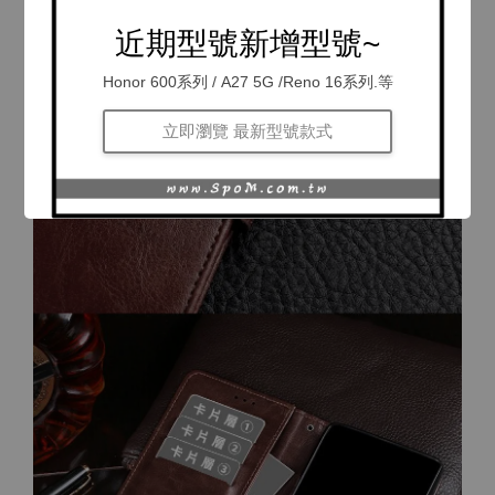
近期型號新增型號~
Honor 600系列 / A27 5G /Reno 16系列.等
立即瀏覽 最新型號款式