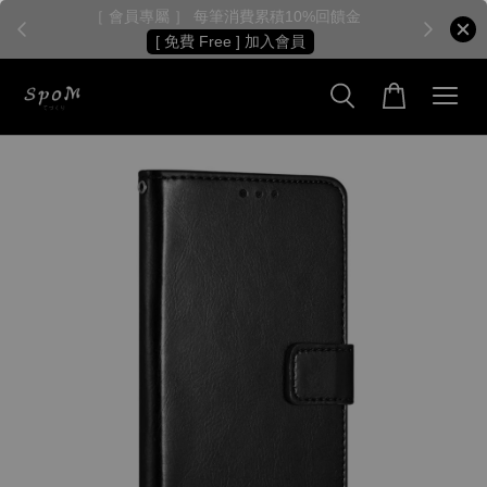
［ 會員專屬 ］ 每筆消費累積10%回饋金
［
[ 免費 Free ] 加入會員