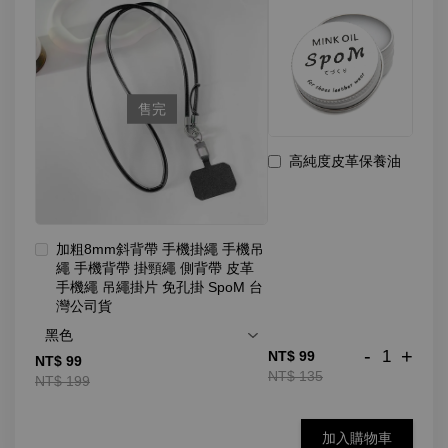
售完
高純度皮革保養油
加粗8mm斜背帶 手機掛繩 手機吊
繩 手機背帶 掛頸繩 側背帶 皮革
手機繩 吊繩掛片 免孔掛 SpoM 台
灣公司貨
-
+
NT$ 99
NT$ 99
NT$ 135
NT$ 199
加入購物車