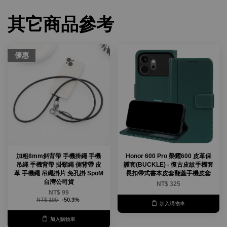
其它商品參考
優惠
加粗8mm斜背帶 手機掛繩 手機
Honor 600 Pro 榮耀600 皮革保
吊繩 手機背帶 掛頸繩 側背帶 皮
護套(BUCKLE) - 復古皮紋手機套
革 手機繩 吊繩掛片 免孔掛 SpoM
長扣帶式書本皮套翻蓋手機皮套
台灣公司貨
NT$ 325
NT$ 99
NT$ 199
-50.3%
加入購物車
加入購物車