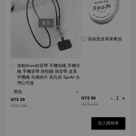
售完
高純度皮革保養油
加粗8mm斜背帶 手機掛繩 手機吊
繩 手機背帶 掛頸繩 側背帶 皮革
手機繩 吊繩掛片 免孔掛 SpoM 台
灣公司貨
-
+
NT$ 99
NT$ 99
NT$ 135
NT$ 199
加入購物車