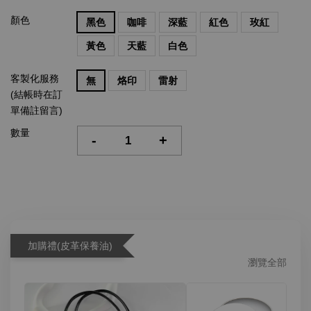
顏色
黑色
咖啡
深藍
紅色
玫紅
黃色
天藍
白色
客製化服務
無
烙印
雷射
(結帳時在訂
單備註留言)
數量
-
+
加購禮(皮革保養油)
瀏覽全部