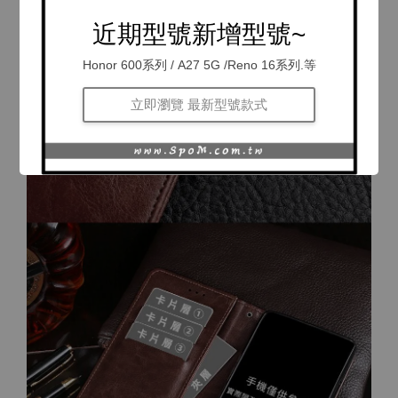
近期型號新增型號~
Honor 600系列 / A27 5G /Reno 16系列.等
立即瀏覽 最新型號款式