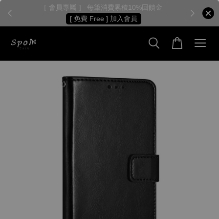
［ 會員專屬 ］ 每筆消費累積10%回饋金
［
[ 免費 Free ] 加入會員