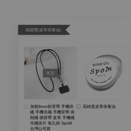
加購禮(皮革保養油)
售完
加粗8mm斜背帶 手機掛
高純度皮革保養油
繩 手機吊繩 手機背帶 掛
頸繩 側背帶 皮革 手機繩
吊繩掛片 免孔掛 SpoM
台灣公司貨