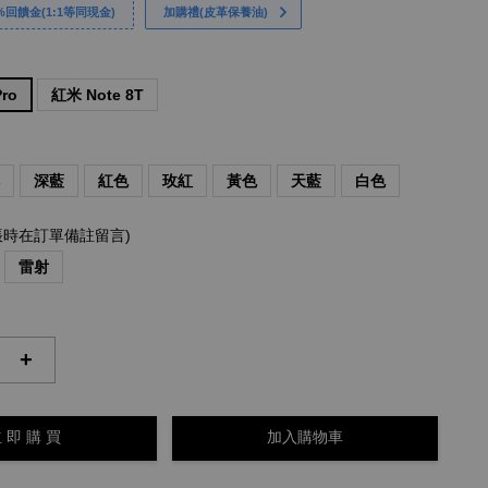
回饋金(1:1等同現金)
加購禮(皮革保養油)
Pro
紅米 Note 8T
啡
深藍
紅色
玫紅
黃色
天藍
白色
帳時在訂單備註留言)
雷射
+
 即 購 買
加入購物車