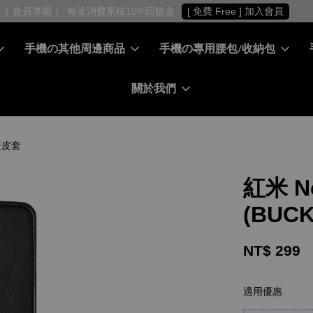
［ 會員專屬 ］ 每筆消費累積10%回饋金
[ 免費 Free ] 加入會員
手機の其他周邊商品
手機の專用腰包/收納包
關於我們
翻蓋皮套
紅米 N
(BUC
NT$ 299
適用優惠