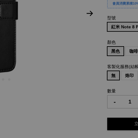
會員消費累積10%
型號
紅米 Note 8 
顏色
黑色
咖
客製化服務(結
無
烙印
數量
-
立