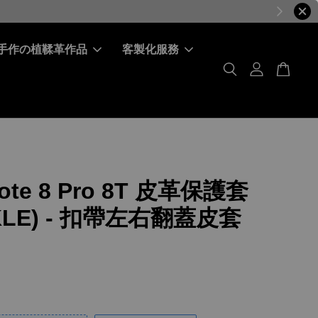
手作の植鞣革作品
客製化服務
ote 8 Pro 8T 皮革保護套
KLE) - 扣帶左右翻蓋皮套