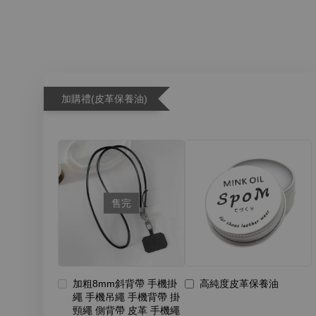
加購禮(皮革保養油)
售完
加粗8mm斜背帶 手機掛
高純度皮革保養油
繩 手機吊繩 手機背帶 掛
頸繩 側背帶 皮革 手機繩