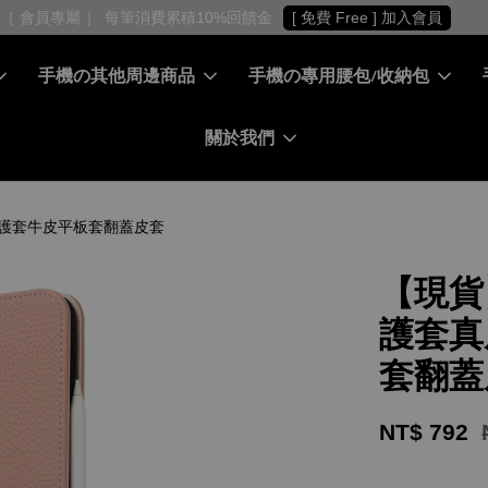
［ 會員專屬 ］ 每筆消費累積10%回饋金
[ 免費 Free ] 加入會員
手機の其他周邊商品
手機の專用腰包/收納包
關於我們
平板保護套牛皮平板套翻蓋皮套
【現貨】
護套真
套翻蓋
NT$ 792