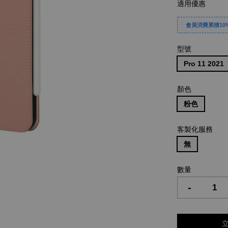
適用優惠
會員消費累積10%
型號
Pro 11 2021
顏色
粉色
客製化服務
無
數量
-
立