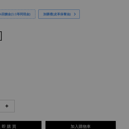
回饋金(1:1等同現金)
加購禮(皮革保養油)
+
 即 購 買
加入購物車