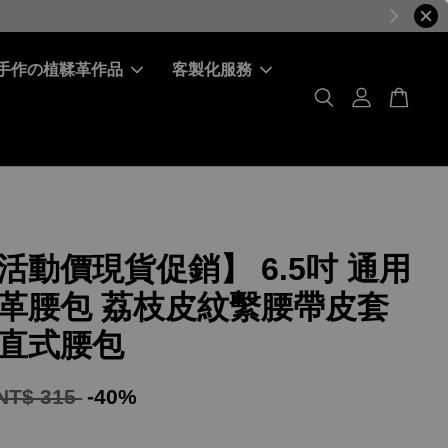
手作の植鞣革作品
客製化服務
活動價現貨促銷】 6.5吋 通用
革腰包 荔枝皮紋繫腰帶皮套
直式腰包
NT$ 315
-40%