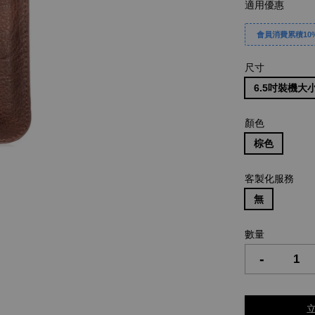
適用優惠
會員消費累積10%
尺寸
6.5吋裝機大小約
顏色
棕色
客製化服務
無
數量
-
立