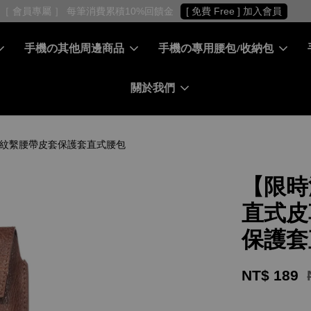
［ 會員專屬 ］ 每筆消費累積10%回饋金
[ 免費 Free ] 加入會員
手機の其他周邊商品
手機の專用腰包/收納包
關於我們
枝皮紋繫腰帶皮套保護套直式腰包
【限時
直式皮
保護套
NT$ 189