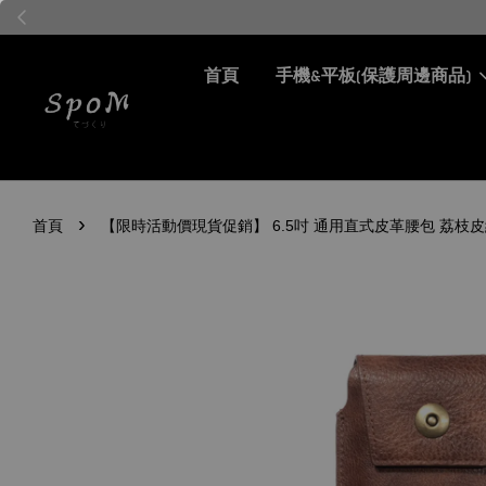
首頁
手機&平板(保護周邊商品)
›
首頁
【限時活動價現貨促銷】 6.5吋 通用直式皮革腰包 荔