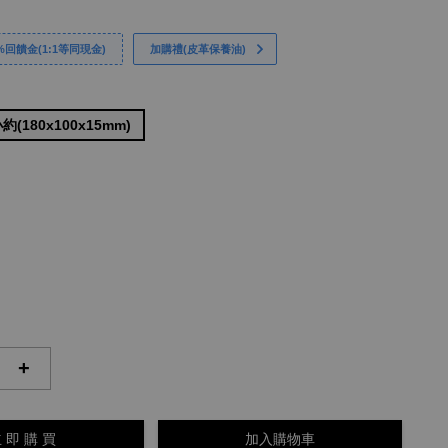
回饋金(1:1等同現金)
加購禮(皮革保養油)
(180x100x15mm)
+
 即 購 買
加入購物車