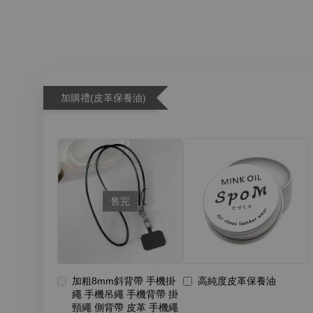
加購禮(皮革保養油)
售完
加粗8mm斜背帶 手機掛
高純度皮革保養油
繩 手機吊繩 手機背帶 掛
頸繩 側背帶 皮革 手機繩