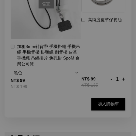
售完
高純度皮革保養油
加粗8mm斜背帶 手機掛繩 手機吊
繩 手機背帶 掛頸繩 側背帶 皮革
手機繩 吊繩掛片 免孔掛 SpoM 台
灣公司貨
-
+
NT$ 99
NT$ 99
NT$ 135
NT$ 199
加入購物車