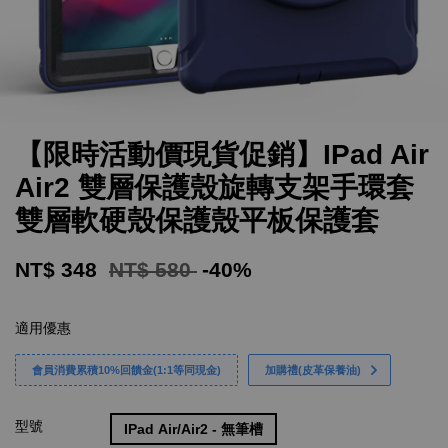
【限時活動價現貨促銷】IPad Air
Air2 雙層保護殼旋轉支架手環套
雙層軟硬殼保護殼平板保護套
NT$ 348
NT$ 580
-40%
適用優惠
會員消費累積10%回饋金(1:1等同現金)
加購禮(皮革保養油)
型號
IPad Air/Air2 - 無筆槽