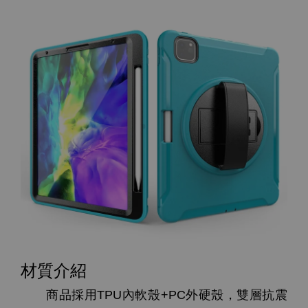
材質介紹
商品採用TPU內軟殼+PC外硬殼，雙層抗震