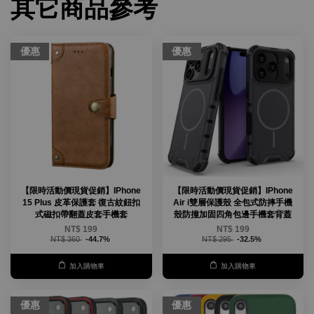
其它商品參考
優惠
優惠
【限時活動價現貨促銷】IPhone
【限時活動價現貨促銷】IPhone
15 Plus 皮革保護套 復古紋鈕扣
Air i雙層保護殼 全包式防摔手機
式磁扣帶翻蓋皮套手機套
殼防撞加固四角包邊手機套背蓋
NT$ 199
NT$ 199
NT$ 360
-44.7%
NT$ 295
-32.5%
加入購物車
加入購物車
優惠
優惠