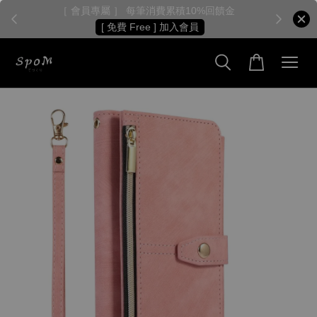
［ 會員專屬 ］ 每筆消費累積10%回饋金
［
[ 免費 Free ] 加入會員