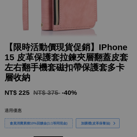
【限時活動價現貨促銷】IPhone
15 皮革保護套拉鍊夾層翻蓋皮套
左右翻手機套磁扣帶保護套多卡
層收納
NT$ 225
NT$ 375
-40%
適用優惠
會員消費累積10%回饋金(1:1等同現金)
加購禮(皮革保養油)