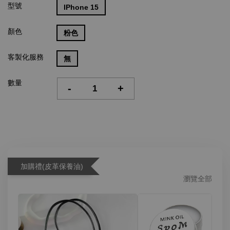
型號
IPhone 15
顏色
粉色
客製化服務
無
數量
-
+
加購禮(皮革保養油)
瀏覽全部