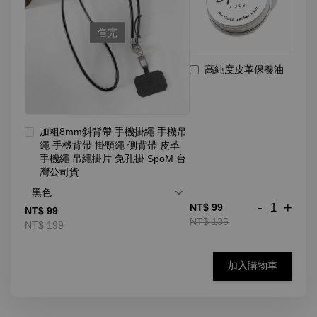
售完
高純度皮革保養油
加粗8mm斜背帶 手機掛繩 手機吊
繩 手機背帶 掛頸繩 側背帶 皮革
手機繩 吊繩掛片 免孔掛 SpoM 台
灣公司貨
-
+
NT$ 99
NT$ 99
NT$ 135
NT$ 199
加入購物車