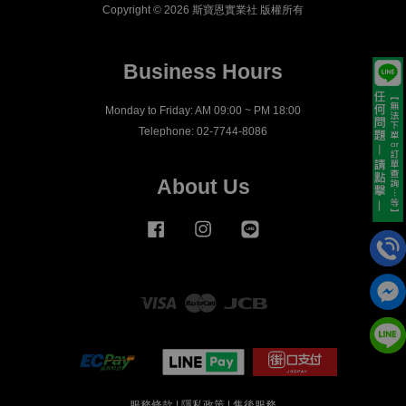
Copyright © 2026 斯寶恩實業社 版權所有
Business Hours
Monday to Friday: AM 09:00 ~ PM 18:00
Telephone: 02-7744-8086
About Us
Facebook
Instagram
Line
Visa
Master
JCB
服務條款
|
隱私政策
|
售後服務