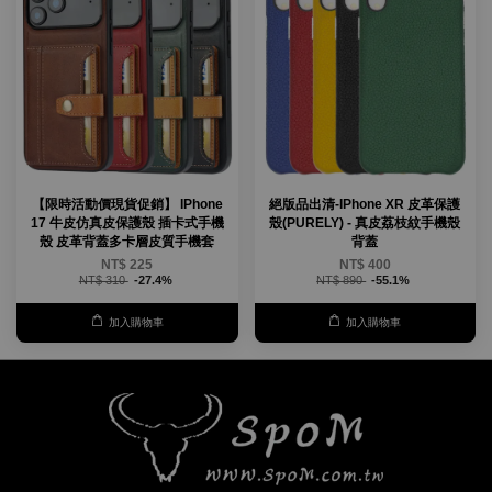
【限時活動價現貨促銷】 IPhone
絕版品出清-IPhone XR 皮革保護
17 牛皮仿真皮保護殼 插卡式手機
殼(PURELY) - 真皮荔枝紋手機殼
殼 皮革背蓋多卡層皮質手機套
背蓋
NT$ 225
NT$ 400
NT$ 310
-27.4%
NT$ 890
-55.1%
加入購物車
加入購物車