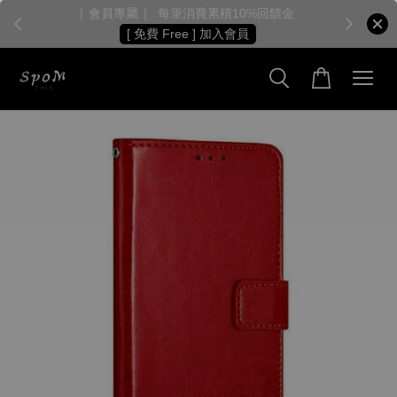
［ 會員專屬 ］ 每筆消費累積10%回饋金
［
[ 免費 Free ] 加入會員