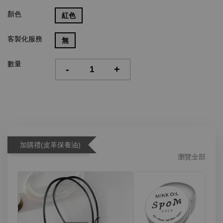
顏色
紅色
客製化服務
無
數量
-
+
加購禮(皮革保養油)
瀏覽全部