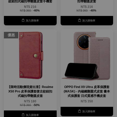
紋鈕扣式磁扣帶翻蓋皮套手機套
扣帶翻蓋皮套
NT$ 216
NT$ 216
NT$ 360
-40%
NT$ 360
-40%
加入購物車
加入購物車
優惠
【限時活動價現貨出清】Realme
OPPO Find X9 Ultra 皮革保護套
X50 Pro 皮革保護套復古紋鈕扣
(MASK) - 內磁鐵翻蓋式皮套 書本
式磁扣帶翻蓋皮套
式保護套 日式質感手機皮套
NT$ 180
NT$ 350
NT$ 360
-50%
加入購物車
加入購物車