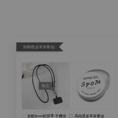
加購禮(皮革保養油)
售完
加粗8mm斜背帶 手機掛
高純度皮革保養油