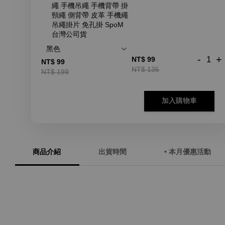
繩 手機吊繩 手機背帶 掛
頸繩 側背帶 皮革 手機繩
吊繩掛片 免孔掛 SpoM
台灣公司貨
-
+
NT$ 99
NT$ 99
NT$ 135
NT$ 199
加入購物車
商品介紹
出貨時間
• 本月優惠活動