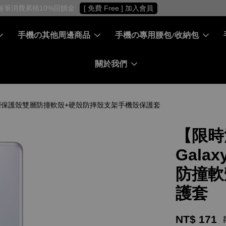
［ 會員專屬 ］ 每筆消費累積10%回饋金
[ 免費 Free ] 加入會員
手機の其他周邊商品
手機の專用腰包/收納包
關於我們
tra 雙層保護殼雙層防撞軟殼+硬殼防摔殼支架手機殼保護套
【限時
Gala
防撞軟
護套
NT$ 171