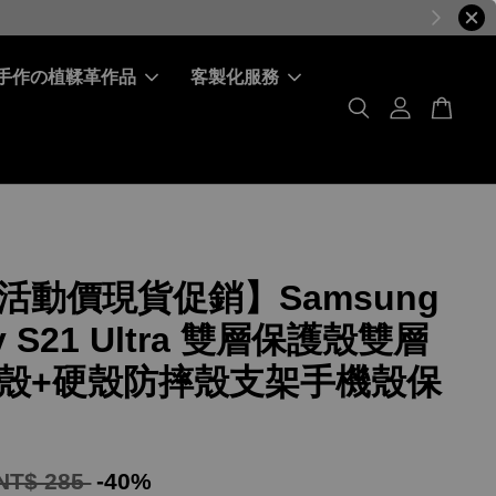
手作の植鞣革作品
客製化服務
活動價現貨促銷】Samsung
xy S21 Ultra 雙層保護殼雙層
殼+硬殼防摔殼支架手機殼保
NT$ 285
-40%