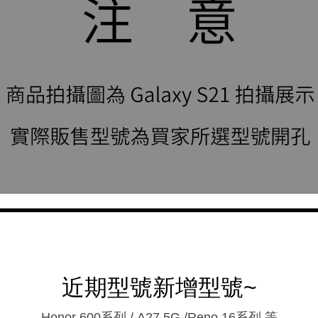
近期型號新增型號~
Honor 600系列 / A27 5G /Reno 16系列.等