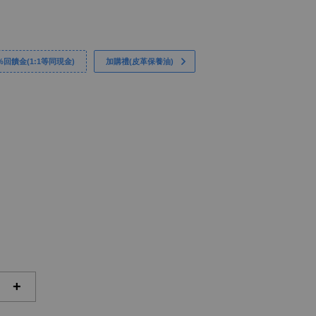
回饋金(1:1等同現金)
加購禮(皮革保養油)
+