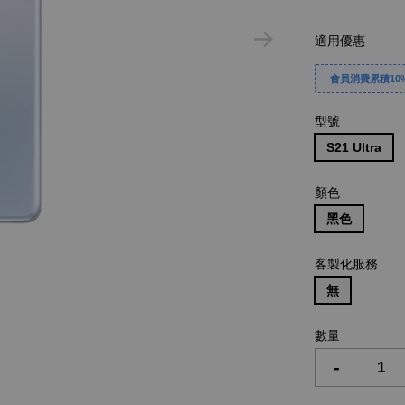
適用優惠
會員消費累積10%
型號
S21 Ultra
顏色
黑色
客製化服務
無
數量
-