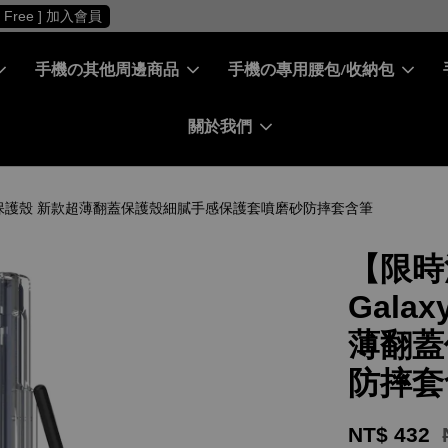
［ 會員專屬 ］ 每筆消費累積10%回饋金
[ 免費 Free ] 加入會員
手機の其他周邊商品
手機の專用腰包/收納包
關於我們
 7 5G 保護殼 新款超薄翻蓋保護殼細膩手感保護套噴磨砂防摔套含筆
【限時
Galax
薄翻蓋
防摔套
NT$ 432