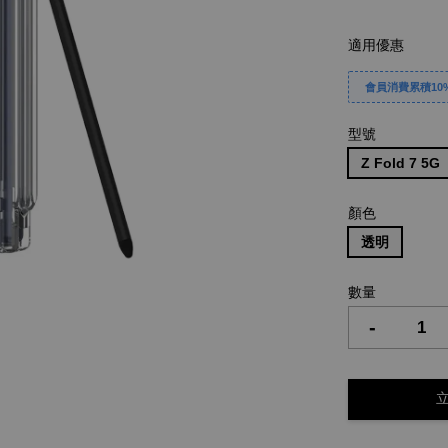
適用優惠
會員消費累積10%
型號
Z Fold 7 5G
顏色
透明
數量
-
立