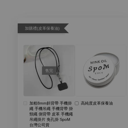
加購禮(皮革保養油)
售完
加粗8mm斜背帶 手機掛
高純度皮革保養油
繩 手機吊繩 手機背帶 掛
頸繩 側背帶 皮革 手機繩
吊繩掛片 免孔掛 SpoM
台灣公司貨