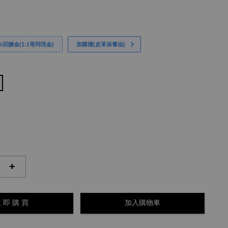
回饋金(1:1等同現金)
加購禮(皮革保養油)
+
 即 購 買
加入購物車