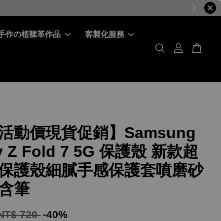
手作の植鞣革作品
客製化服務
活動價現貨促銷】Samsung
y Z Fold 7 5G 保護殼 新款超
保護殼細膩手感保護套噴磨砂
含筆
NT$ 720
-40%