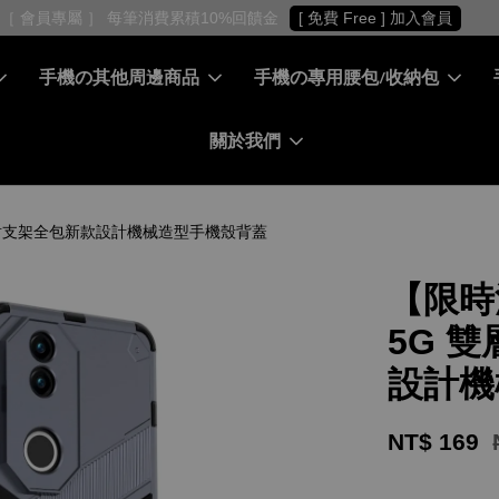
［ 會員專屬 ］ 每筆消費累積10%回饋金
[ 免費 Free ] 加入會員
手機の其他周邊商品
手機の專用腰包/收納包
關於我們
 鎧甲盾支架全包新款設計機械造型手機殼背蓋
【限時活
5G 
設計機
NT$ 169