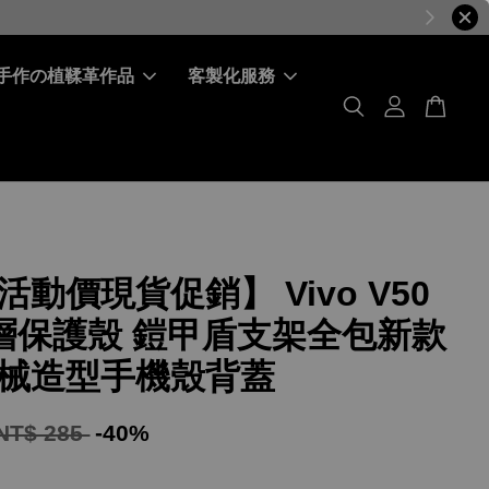
手作の植鞣革作品
客製化服務
動價現貨促銷】 Vivo V50
雙層保護殼 鎧甲盾支架全包新款
械造型手機殼背蓋
NT$ 285
-40%