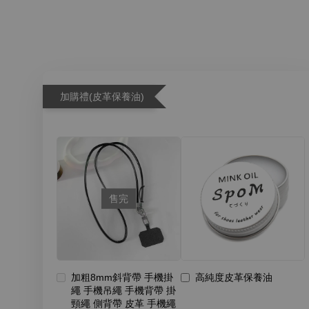
加購禮(皮革保養油)
售完
加粗8mm斜背帶 手機掛
高純度皮革保養油
繩 手機吊繩 手機背帶 掛
頸繩 側背帶 皮革 手機繩