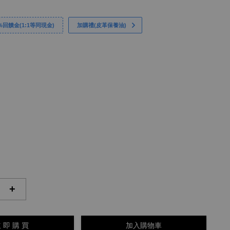
回饋金(1:1等同現金)
加購禮(皮革保養油)
+
 即 購 買
加入購物車