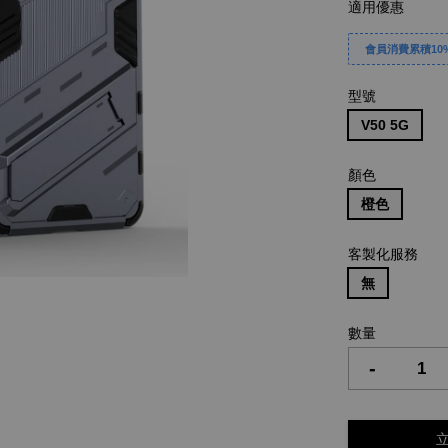
適用優惠
會員消費累積10%
型號
V50 5G
顏色
橙色
客製化服務
無
數量
-
立