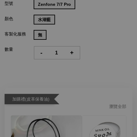
型號
Zenfone 7/7 Pro
顏色
水湖藍
客製化服務
無
數量
-
+
加購禮(皮革保養油)
瀏覽全部