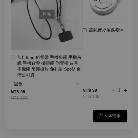
售完
高純度皮革保養油
加粗8mm斜背帶 手機掛繩 手機吊
繩 手機背帶 掛頸繩 側背帶 皮革
手機繩 吊繩掛片 免孔掛 SpoM 台
灣公司貨
-
+
NT$ 99
NT$ 99
NT$ 135
NT$ 199
加入購物車