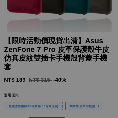
【限時活動價現貨出清】Asus
ZenFone 7 Pro 皮革保護殼牛皮
仿真皮紋雙插卡手機殼背蓋手機
套
NT$ 189
NT$ 315
-40%
適用優惠
會員消費累積10%回饋金(1:1等同現金)
加購禮(皮革保養油)