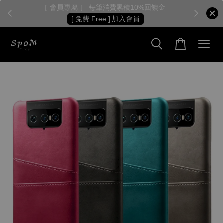
［ 會員專屬 ］ 每筆消費累積10%回饋金
［
[ 免費 Free ] 加入會員