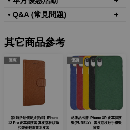
• 本月優惠活動
• Q&A (常見問題)
其它商品參考
優惠
優惠
【限時活動價現貨促銷】IPhone
絕版品出清-IPhone XR 皮革保護
12 Pro 皮革保護套 真皮荔枝紋磁
殼(PURELY) - 真皮荔枝紋手機殼
扣帶側翻蓋書本皮套
背蓋