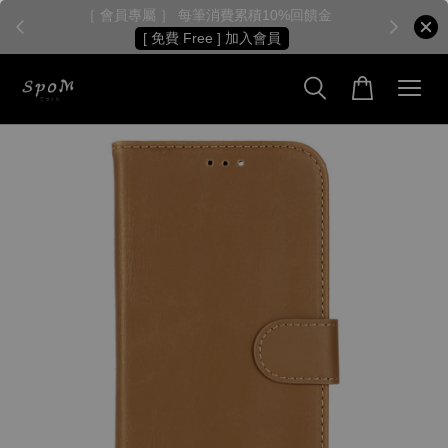
［ 會員專屬 ］ 每筆消費累積10%回饋金
［
[ 免費 Free ] 加入會員