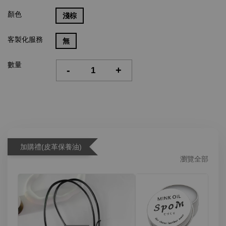
顏色
淺棕
客製化服務
無
數量
-
+
加購禮(皮革保養油)
瀏覽全部