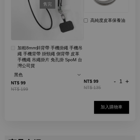
售完
高純度皮革保養油
加粗8mm斜背帶 手機掛繩 手機吊
繩 手機背帶 掛頸繩 側背帶 皮革
手機繩 吊繩掛片 免孔掛 SpoM 台
灣公司貨
-
+
NT$ 99
NT$ 99
NT$ 135
NT$ 199
加入購物車