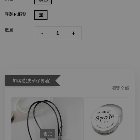
客製化服務
無
數量
-
+
加購禮(皮革保養油)
瀏覽全部
售完