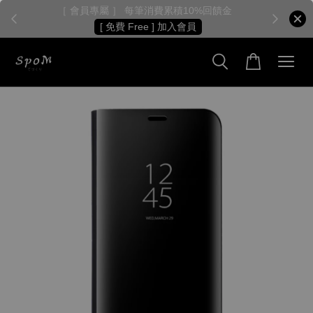
［ 會員專屬 ］ 每筆消費累積10%回饋金
［
[ 免費 Free ] 加入會員