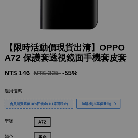
【限時活動價現貨出清】OPPO
A72 保護套透視鏡面手機套皮套
NT$ 146
NT$ 325
-55%
適用優惠
會員消費累積10%回饋金(1:1等同現金)
加購禮(皮革保養油)
型號
A72
顏色
黑色