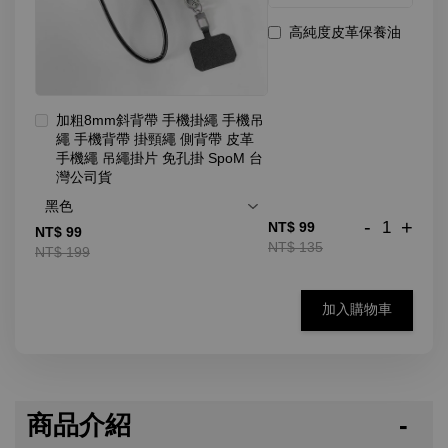
高純度皮革保養油
加粗8mm斜背帶 手機掛繩 手機吊
繩 手機背帶 掛頸繩 側背帶 皮革
手機繩 吊繩掛片 免孔掛 SpoM 台
灣公司貨
-
+
NT$ 99
NT$ 99
NT$ 135
NT$ 199
加入購物車
商品介紹