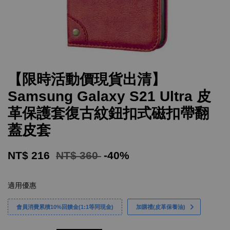
【限時活動價現貨出清】
Samsung Galaxy S21 Ultra 皮
革保護套復古紋鈕扣式磁扣帶翻
蓋皮套
NT$ 216
NT$ 360
-40%
適用優惠
會員消費累積10%回饋金(1:1等同現金)
加購禮(皮革保養油)