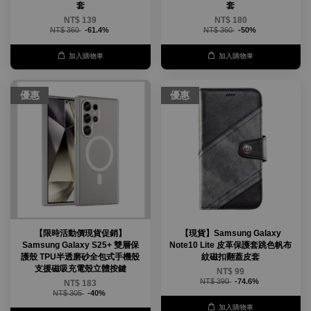
套
套
NT$ 139
NT$ 180
NT$ 360
-61.4%
NT$ 360
-50%
加入購物車
加入購物車
優惠
優惠
【限時活動價現貨促銷】
【現貨】Samsung Galaxy
Samsung Galaxy S25+ 雙層保
Note10 Lite 皮革保護套跳色帆布
護殼 TPU半透磨砂全包式手機殼
紋磁扣翻蓋皮套
支援磁吸充電殼立體按鍵
NT$ 99
NT$ 390
-74.6%
NT$ 183
NT$ 305
-40%
加入購物車