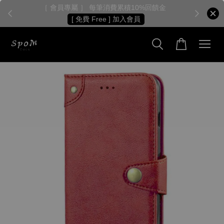
［ 會員專屬 ］ 每筆消費累積10%回饋金
［
[ 免費 Free ] 加入會員