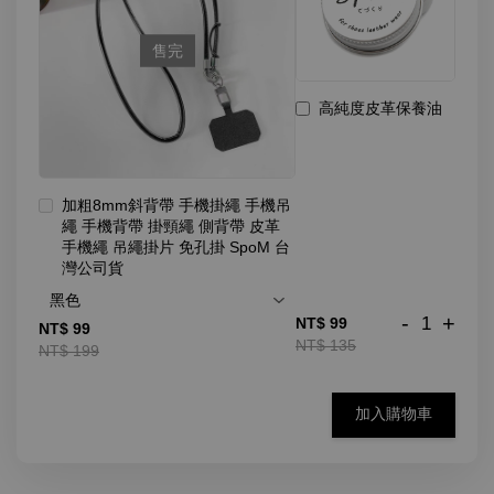
售完
高純度皮革保養油
加粗8mm斜背帶 手機掛繩 手機吊
繩 手機背帶 掛頸繩 側背帶 皮革
手機繩 吊繩掛片 免孔掛 SpoM 台
灣公司貨
-
+
NT$ 99
NT$ 99
NT$ 135
NT$ 199
加入購物車