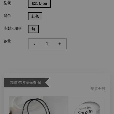
型號
S21 Ultra
顏色
紅色
客製化服務
無
數量
-
+
加購禮(皮革保養油)
瀏覽全部