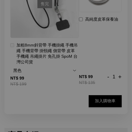
售完
高純度皮革保養油
加粗8mm斜背帶 手機掛繩 手機吊
繩 手機背帶 掛頸繩 側背帶 皮革
手機繩 吊繩掛片 免孔掛 SpoM 台
灣公司貨
-
+
NT$ 99
NT$ 99
NT$ 135
NT$ 199
加入購物車