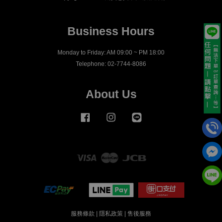
Business Hours
Monday to Friday: AM 09:00 ~ PM 18:00
Telephone: 02-7744-8086
About Us
Facebook
Instagram
Line
Visa
Master
JCB
服務條款
|
隱私政策
|
售後服務