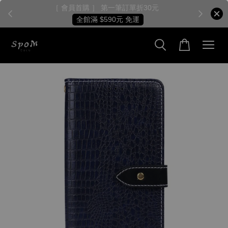
［ 會員首購 ］ 第一筆訂單折30元
全館滿 $590元 免運