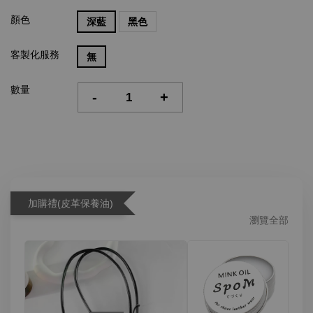
顏色
深藍
黑色
客製化服務
無
數量
-
+
加購禮(皮革保養油)
瀏覽全部