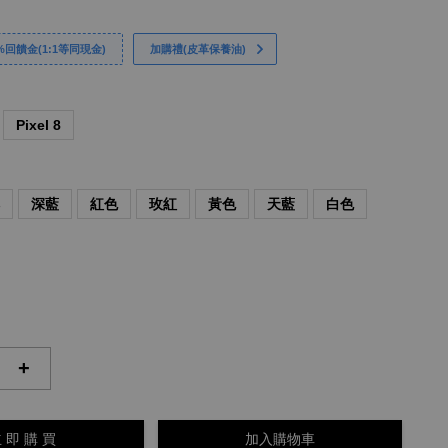
回饋金(1:1等同現金)
加購禮(皮革保養油)
Pixel 8
啡
深藍
紅色
玫紅
黃色
天藍
白色
+
 即 購 買
加入購物車