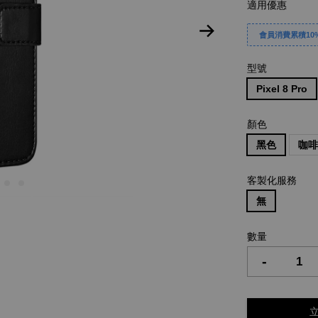
適用優惠
會員消費累積10%
型號
Pixel 8 Pro
顏色
黑色
咖
客製化服務
無
數量
-
立