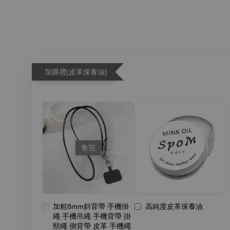
加購禮(皮革保養油)
售完
加粗8mm斜背帶 手機掛
高純度皮革保養油
繩 手機吊繩 手機背帶 掛
頸繩 側背帶 皮革 手機繩