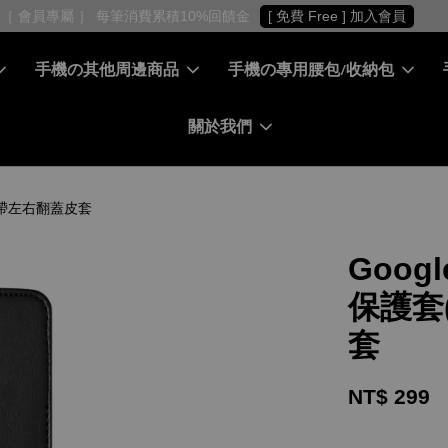
［ 會員專屬 ］ 每筆消費累積10%回饋金
[ 免費 Free ] 加入會員
手機の其他周邊商品
手機の專用腰包/收納包
關於我們
 - 扣帶左右翻蓋皮套
Google
保護套(
套
NT$ 299