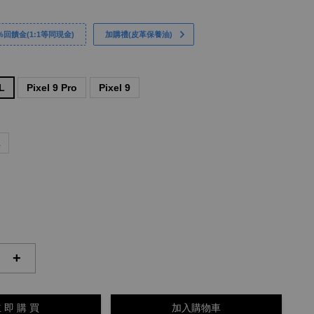
回饋金(1:1等同現金)
加購禮(皮革保養油)
XL
Pixel 9 Pro
Pixel 9
色
+
 即 購 買
加入購物車