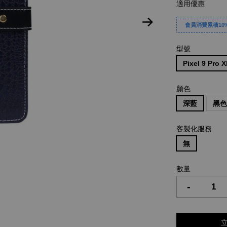
適用優惠
會員消費累積10%
型號
Pixel 9 Pro 
顏色
深藍
黑
客製化服務
無
數量
-
立