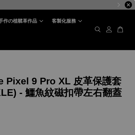
手作の植鞣革作品
客製化服務
e Pixel 9 Pro XL 皮革保護套
KLE) - 鱷魚紋磁扣帶左右翻蓋