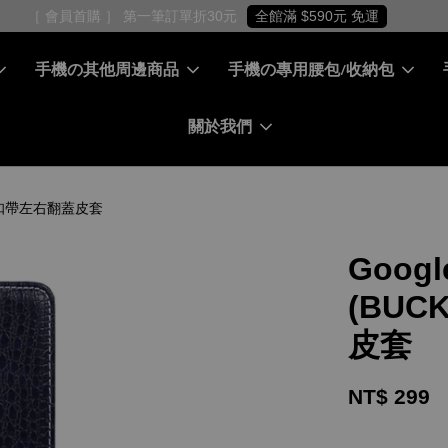
［ 會員首購 ］ 第一筆訂單折30元
全館滿 $590元 免運
手機の其他周邊商品
手機の專用腰包/收納包
關於我們
鱷魚紋磁扣帶左右翻蓋皮套
Googl
(BUC
皮套
NT$ 299