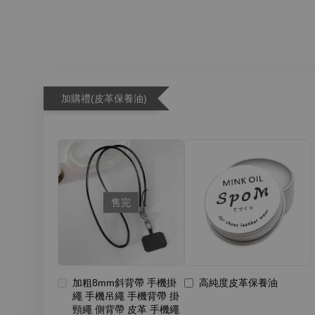
加購禮(皮革保養油)
售完
加粗8mm斜背帶 手機掛
高純度皮革保養油
繩 手機吊繩 手機背帶 掛
頸繩 側背帶 皮革 手機繩