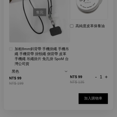
售完
高純度皮革保養油
加粗8mm斜背帶 手機掛繩 手機吊
繩 手機背帶 掛頸繩 側背帶 皮革
手機繩 吊繩掛片 免孔掛 SpoM 台
灣公司貨
-
+
NT$ 99
NT$ 99
NT$ 135
NT$ 199
加入購物車