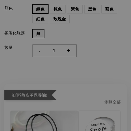
顏色
綠色
棕色
紫色
黑色
藍色
紅色
玫瑰金
客製化服務
無
數量
-
+
加購禮(皮革保養油)
瀏覽全部