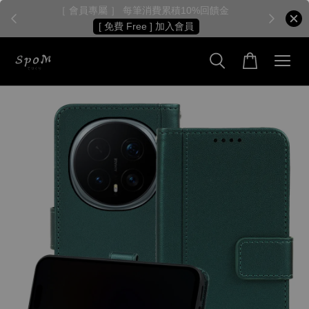
［ 會員專屬 ］ 每筆消費累積10%回饋金
［
[ 免費 Free ] 加入會員