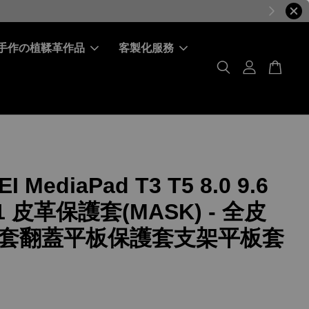
手作の植鞣革作品
客製化服務
I MediaPad T3 T5 8.0 9.6
0.1 皮革保護套(MASK) - 全皮
套翻蓋平板保護套支架平板套