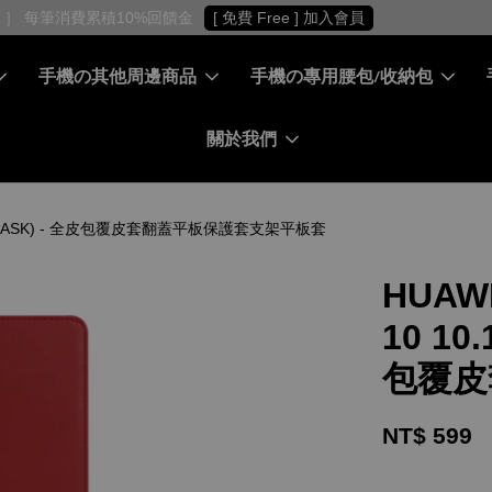
［ 會員專屬 ］ 每筆消費累積10%回饋金
[ 免費 Free ] 加入會員
手機の其他周邊商品
手機の專用腰包/收納包
關於我們
皮革保護套(MASK) - 全皮包覆皮套翻蓋平板保護套支架平板套
HUAWE
10 1
包覆皮
NT$ 599