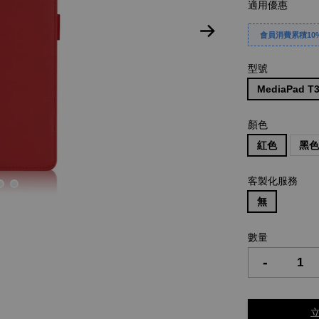
適用優惠
會員消費累積10%
型號
MediaPad T3
顏色
紅色
黑
客製化服務
無
數量
-
立