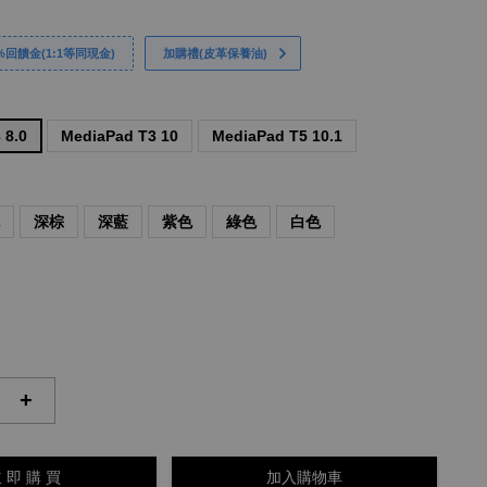
回饋金(1:1等同現金)
加購禮(皮革保養油)
 8.0
MediaPad T3 10
MediaPad T5 10.1
色
深棕
深藍
紫色
綠色
白色
+
 即 購 買
加入購物車