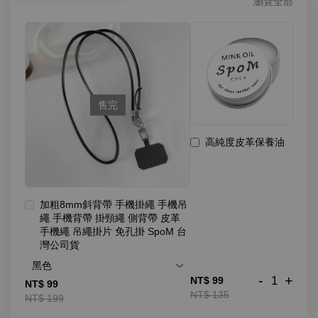
瀏覽全部
售完
高純度皮革保養油
加粗8mm斜背帶 手機掛繩 手機吊
繩 手機背帶 掛頸繩 側背帶 皮革
手機繩 吊繩掛片 免孔掛 SpoM 台
灣公司貨
-
+
NT$ 99
NT$ 99
NT$ 135
NT$ 199