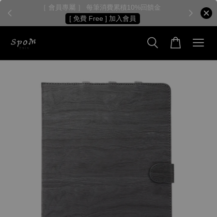
［ 會員專屬 ］ 每筆消費累積10%回饋金
［
[ 免費 Free ] 加入會員