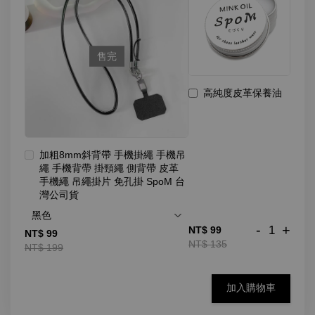
售完
高純度皮革保養油
加粗8mm斜背帶 手機掛繩 手機吊
繩 手機背帶 掛頸繩 側背帶 皮革
手機繩 吊繩掛片 免孔掛 SpoM 台
灣公司貨
-
+
NT$ 99
NT$ 99
NT$ 135
NT$ 199
加入購物車