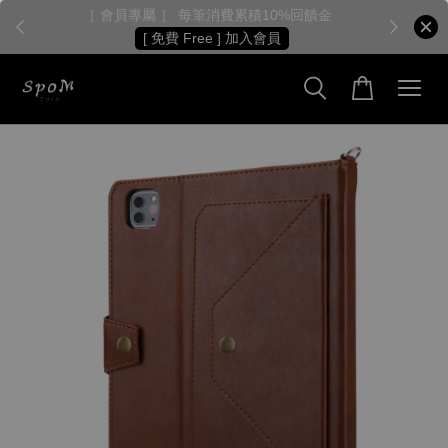
［ 會員專屬 ］ 每筆消費累積10%回饋金
［
[ 免費 Free ] 加入會員