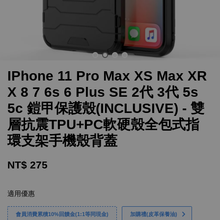
IPhone 11 Pro Max XS Max XR
X 8 7 6s 6 Plus SE 2代 3代 5s
5c 鎧甲保護殼(INCLUSIVE) - 雙
層抗震TPU+PC軟硬殼全包式指
環支架手機殼背蓋
NT$ 275
適用優惠
會員消費累積10%回饋金(1:1等同現金)
加購禮(皮革保養油)