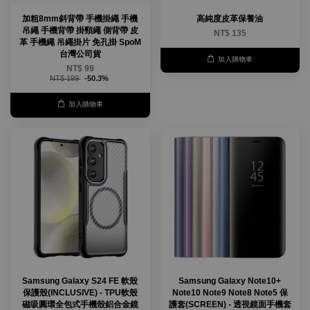
加粗8mm斜背帶 手機掛繩 手機
高純度皮革保養油
吊繩 手機背帶 掛頸繩 側背帶 皮
NT$ 135
革 手機繩 吊繩掛片 免孔掛 SpoM
台灣公司貨
加入購物車
NT$ 99
NT$ 199
-50.3%
加入購物車
Samsung Galaxy S24 FE 軟殼
Samsung Galaxy Note10+
保護殼(INCLUSIVE) - TPU軟殼
Note10 Note9 Note8 Note5 保
磁吸圓環全包式手機殼鋁合金鏡
護套(SCREEN) - 透視鏡面手機套