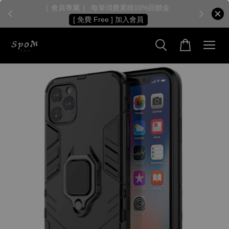
［ 會員專屬 ］ 每筆消費累積10%回饋金
［
[ 免費 Free ] 加入會員