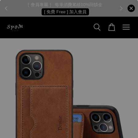
［ 會員專屬 ］ 每筆消費累積10%回饋金
［
[ 免費 Free ] 加入會員