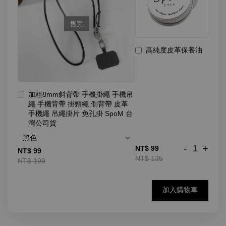
售完
高純度皮革保養油
加粗8mm斜背帶 手機掛繩 手機吊
繩 手機背帶 掛頸繩 側背帶 皮革
手機繩 吊繩掛片 免孔掛 SpoM 台
灣公司貨
-
+
NT$ 99
NT$ 99
NT$ 135
NT$ 199
加入購物車