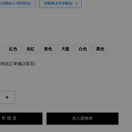
回饋金(1:1等同現金)
加購禮(皮革保養油)
藍
紅色
玫紅
黃色
天藍
白色
黑色
帳時在訂單備註留言)
+
 即 購 買
加入購物車