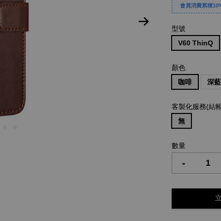
會員消費累積10%
型號
V60 ThinQ
顏色
咖啡
深
客製化服務(結
無
數量
-
立