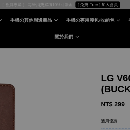
［ 會員專屬 ］ 每筆消費累積10%回饋金
[ 免費 Free ] 加入會員
手機の其他周邊商品
手機の專用腰包/收納包
關於我們
LG V
(BUC
NT$ 299
適用優惠