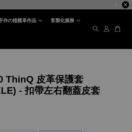
手作の植鞣革作品
客製化服務
60 ThinQ 皮革保護套
KLE) - 扣帶左右翻蓋皮套