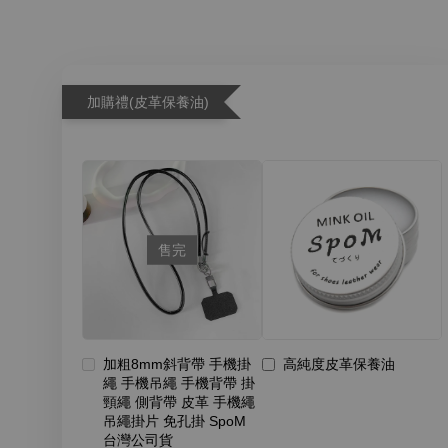
加購禮(皮革保養油)
售完
加粗8mm斜背帶 手機掛
高純度皮革保養油
繩 手機吊繩 手機背帶 掛
頸繩 側背帶 皮革 手機繩
吊繩掛片 免孔掛 SpoM
台灣公司貨