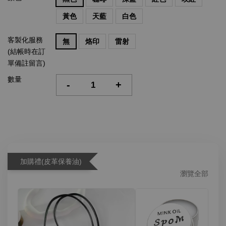
黃色
天藍
白色
客製化服務
無
烙印
雷射
(結帳時在訂
單備註留言)
數量
-
+
加購禮(皮革保養油)
瀏覽全部