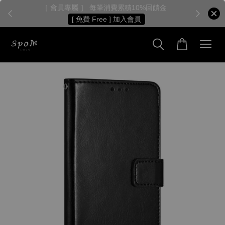
［ 會員專屬 ］ 每筆消費累積10%回饋金
［
[ 免費 Free ] 加入會員