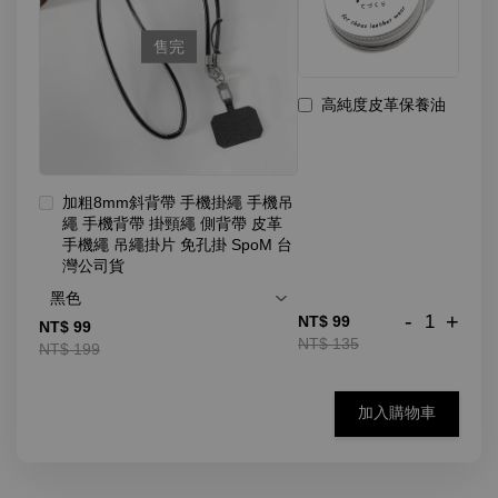
售完
高純度皮革保養油
加粗8mm斜背帶 手機掛繩 手機吊
繩 手機背帶 掛頸繩 側背帶 皮革
手機繩 吊繩掛片 免孔掛 SpoM 台
灣公司貨
-
+
NT$ 99
NT$ 99
NT$ 135
NT$ 199
加入購物車