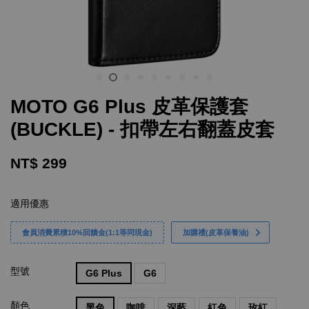
MOTO G6 Plus 皮革保護套
(BUCKLE) - 扣帶左右翻蓋皮套
NT$ 299
適用優惠
會員消費累積10%回饋金(1:1等同現金)
加購禮(皮革保養油)
型號
G6 Plus
G6
顏色
黑色
咖啡
深藍
紅色
玫紅