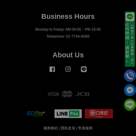
Business Hours
Monday to Friday: AM 09:00 ~ PM 18:00
Telephone: 02-7744-8086
About Us
Facebook
Instagram
Line
Visa
Master
JCB
服務條款
|
隱私政策
|
售後服務