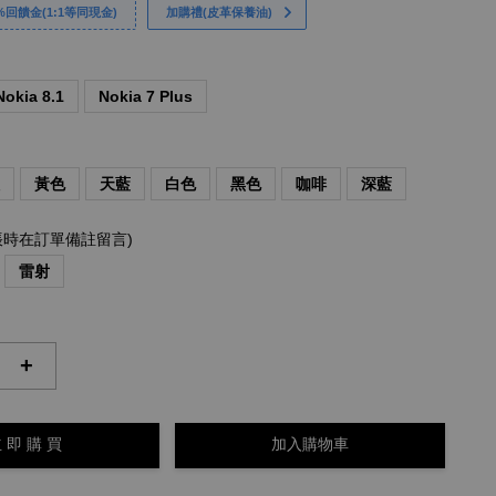
回饋金(1:1等同現金)
加購禮(皮革保養油)
Nokia 8.1
Nokia 7 Plus
紅
黃色
天藍
白色
黑色
咖啡
深藍
帳時在訂單備註留言)
雷射
+
 即 購 買
加入購物車