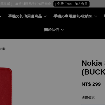
［ 會員專屬 ］ 每筆消費累積10%回饋金
[ 免費 Free ] 加入會員
手機の其他周邊商品
手機の專用腰包/收納包
關於我們
蓋皮套
Nokia
(BUC
NT$ 299
適用優惠