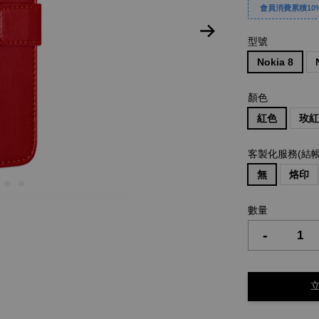
會員消費累積10%
型號
Nokia 8
顏色
紅色
玫
客製化服務(結
無
烙印
數量
-
立