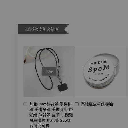
加購禮(皮革保養油)
售完
加粗8mm斜背帶 手機掛
高純度皮革保養油
繩 手機吊繩 手機背帶 掛
頸繩 側背帶 皮革 手機繩
吊繩掛片 免孔掛 SpoM
台灣公司貨