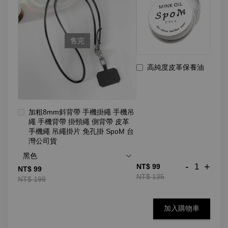
售完
高純度皮革保養油
加粗8mm斜背帶 手機掛繩 手機吊
繩 手機背帶 掛頸繩 側背帶 皮革
手機繩 吊繩掛片 免孔掛 SpoM 台
灣公司貨
-
+
NT$ 99
NT$ 99
NT$ 135
NT$ 199
加入購物車