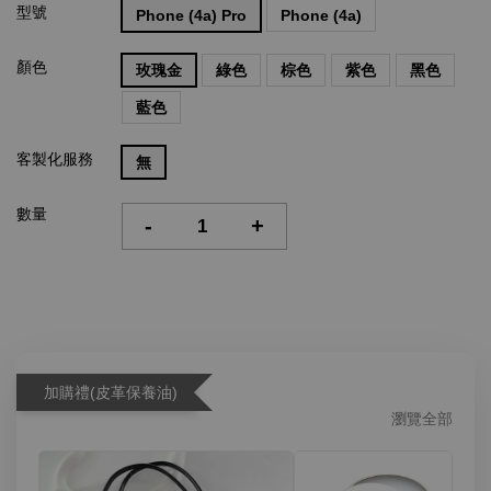
型號
Phone (4a) Pro
Phone (4a)
顏色
玫瑰金
綠色
棕色
紫色
黑色
藍色
客製化服務
無
數量
-
+
加購禮(皮革保養油)
瀏覽全部