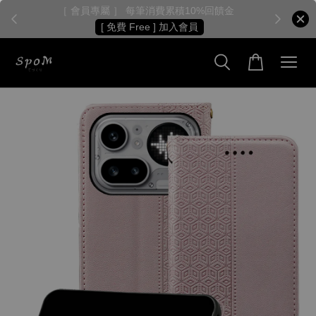
［ 會員專屬 ］ 每筆消費累積10%回饋金
［
[ 免費 Free ] 加入會員