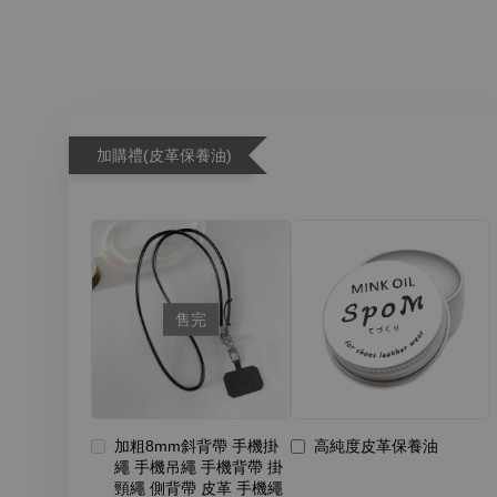
加購禮(皮革保養油)
售完
加粗8mm斜背帶 手機掛
高純度皮革保養油
繩 手機吊繩 手機背帶 掛
頸繩 側背帶 皮革 手機繩