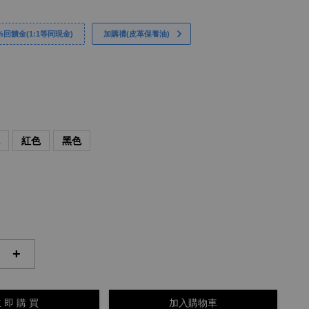
回饋金(1:1等同現金)
加購禮(皮革保養油)
色
紅色
黑色
+
 即 購 買
加入購物車