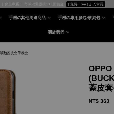
［ 會員專屬 ］ 每筆消費累積10%回饋金
[ 免費 Free ] 加入會員
手機の其他周邊商品
手機の專用腰包/收納包
關於我們
式磁扣帶翻蓋皮套手機套
OPPO
(BUC
蓋皮套
NT$ 360