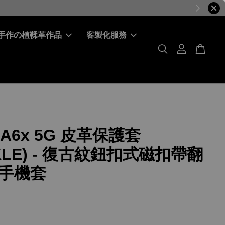
手作の植鞣革作品
客製化服務
 A6x 5G 皮革保護套
KLE) - 復古紋鈕扣式磁扣帶翻
手機套