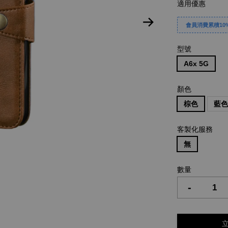
適用優惠
會員消費累積10%
型號
A6x 5G
顏色
棕色
藍
客製化服務
無
數量
-
立