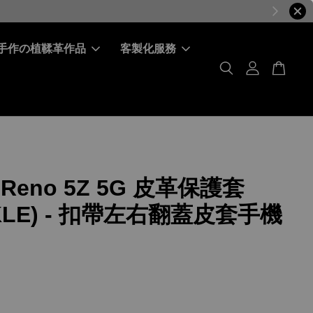
手作の植鞣革作品
客製化服務
 Reno 5Z 5G 皮革保護套
KLE) - 扣帶左右翻蓋皮套手機