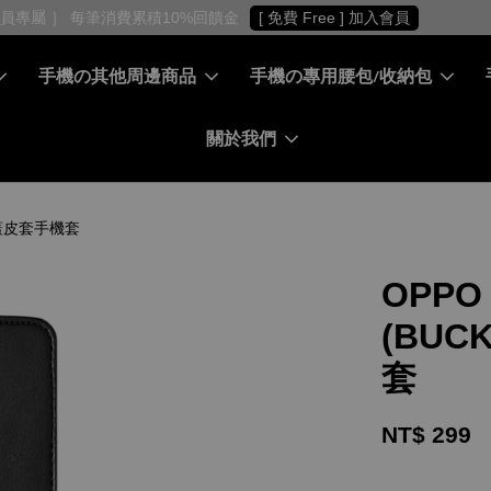
［ 會員專屬 ］ 每筆消費累積10%回饋金
[ 免費 Free ] 加入會員
手機の其他周邊商品
手機の專用腰包/收納包
關於我們
右翻蓋皮套手機套
OPPO
(BUC
套
NT$ 299