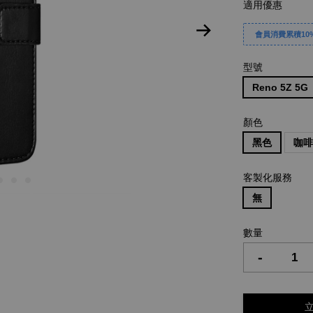
適用優惠
會員消費累積10%
型號
Reno 5Z 5G
顏色
黑色
咖
客製化服務
無
數量
-
立