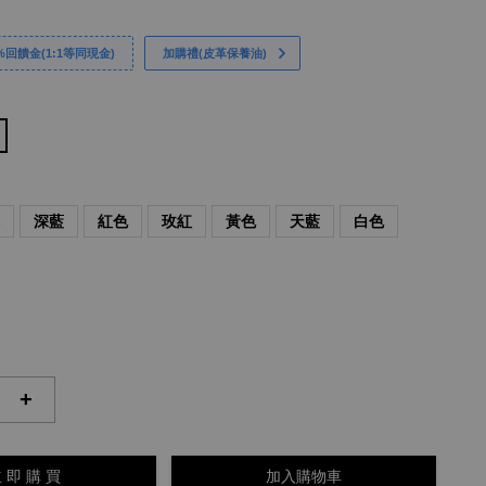
回饋金(1:1等同現金)
加購禮(皮革保養油)
啡
深藍
紅色
玫紅
黃色
天藍
白色
+
 即 購 買
加入購物車