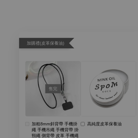
加購禮(皮革保養油)
售完
加粗8mm斜背帶 手機掛
高純度皮革保養油
繩 手機吊繩 手機背帶 掛
頸繩 側背帶 皮革 手機繩