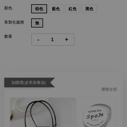
顏色
棕色
藍色
紅色
黑色
客製化服務
無
數量
-
+
加購禮(皮革保養油)
瀏覽全部