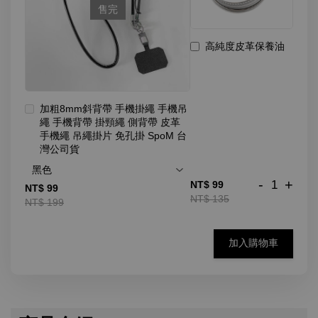
售完
高純度皮革保養油
加粗8mm斜背帶 手機掛繩 手機吊
繩 手機背帶 掛頸繩 側背帶 皮革
手機繩 吊繩掛片 免孔掛 SpoM 台
灣公司貨
-
+
NT$ 99
NT$ 99
NT$ 135
NT$ 199
加入購物車