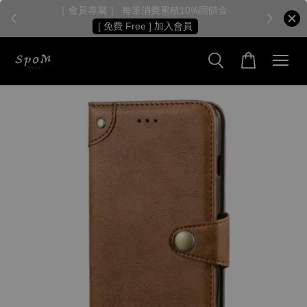
［ 會員專屬 ］ 每筆消費累積10%回饋金
［
[ 免費 Free ] 加入會員