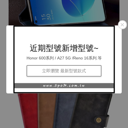
近期型號新增型號~
Honor 600系列 / A27 5G /Reno 16系列.等
立即瀏覽 最新型號款式