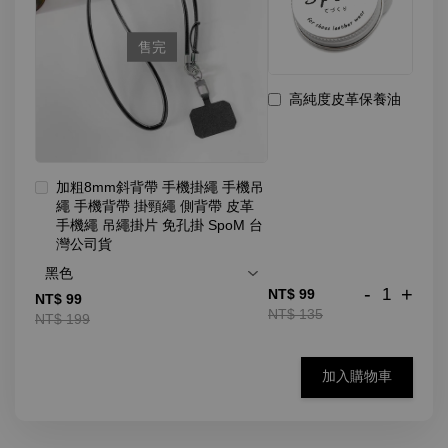
售完
高純度皮革保養油
加粗8mm斜背帶 手機掛繩 手機吊
繩 手機背帶 掛頸繩 側背帶 皮革
手機繩 吊繩掛片 免孔掛 SpoM 台
灣公司貨
-
+
NT$ 99
NT$ 99
NT$ 135
NT$ 199
加入購物車