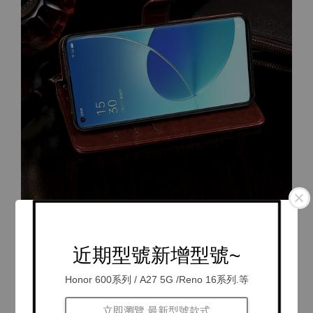
近期型號新增型號~
Honor 600系列 / A27 5G /Reno 16系列.等
立即瀏覽 最新型號款式