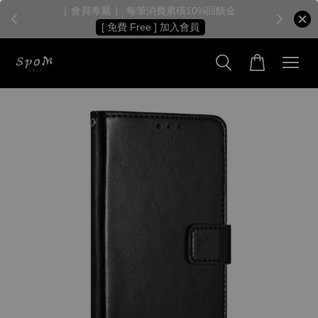
［ 會員專屬 ］ 每筆消費累積10%回饋金
［
[ 免費 Free ] 加入會員