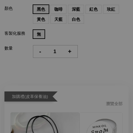
顏色
黑色
咖啡
深藍
紅色
玫紅
黃色
天藍
白色
客製化服務
無
數量
-
+
加購禮(皮革保養油)
瀏覽全部