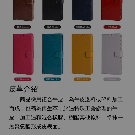
皮革介紹
商品採用複合牛皮，為牛皮邊料或碎料加工
而成，也稱為再生革，經過特殊工藝處理的牛
皮，加工過程混合橡膠、樹酯其他原料，塗抹一
層聚氨酯形成皮表面。