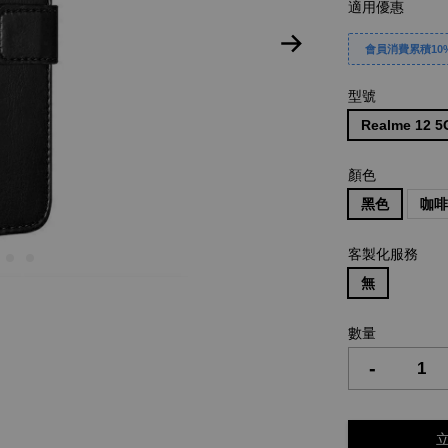
適用優惠
會員消費累積10%
型號
Realme 12 5
顏色
黑色
咖
客製化服務
無
數量
-
立