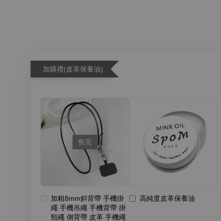
加購禮(皮革保養油)
售完
加粗8mm斜背帶 手機掛
高純度皮革保養油
繩 手機吊繩 手機背帶 掛
頸繩 側背帶 皮革 手機繩