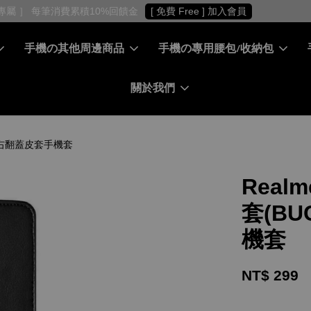
［ 會員專屬 ］ 每筆消費累積10%回饋金
[ 免費 Free ] 加入會員
手機の其他周邊商品
手機の專用腰包/收納包
關於我們
 扣帶左右翻蓋皮套手機套
Realm
套(BU
機套
NT$ 299