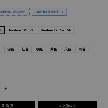
回饋金(1:1等同現金)
加購禮(皮革保養油)
G
Realme 12+ 5G
Realme 12 Pro+ 5G
啡
深藍
紅色
玫紅
黃色
天藍
白色
+
 即 購 買
加入購物車