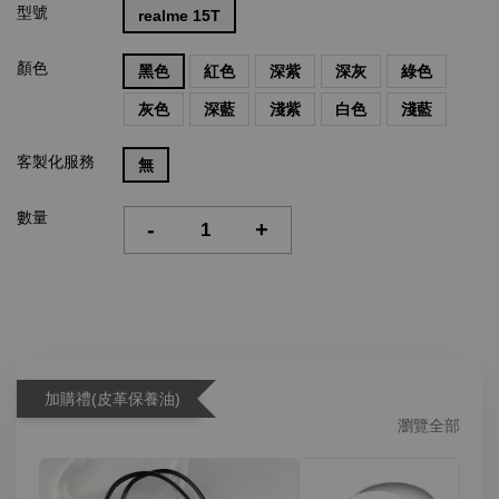
型號
realme 15T
顏色
黑色
紅色
深紫
深灰
綠色
灰色
深藍
淺紫
白色
淺藍
客製化服務
無
數量
-
+
加購禮(皮革保養油)
瀏覽全部