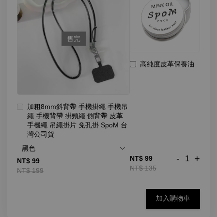
售完
高純度皮革保養油
加粗8mm斜背帶 手機掛繩 手機吊
繩 手機背帶 掛頸繩 側背帶 皮革
手機繩 吊繩掛片 免孔掛 SpoM 台
灣公司貨
-
+
NT$ 99
NT$ 99
NT$ 135
NT$ 199
加入購物車