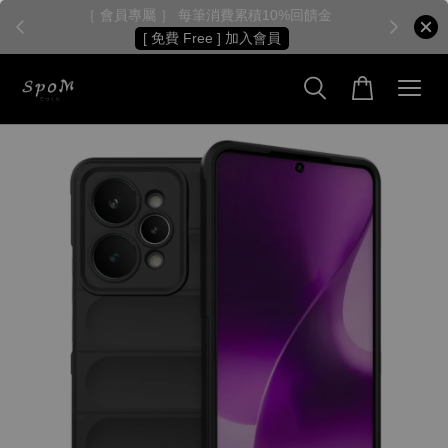
［ 會員專屬 ］ 每筆消費累積10%回饋金
［
[ 免費 Free ] 加入會員