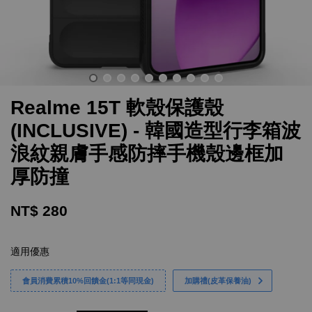
Realme 15T 軟殼保護殼
(INCLUSIVE) - 韓國造型行李箱波
浪紋親膚手感防摔手機殼邊框加
厚防撞
NT$ 280
適用優惠
會員消費累積10%回饋金(1:1等同現金)
加購禮(皮革保養油)