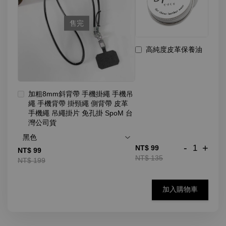
售完
高純度皮革保養油
加粗8mm斜背帶 手機掛繩 手機吊
繩 手機背帶 掛頸繩 側背帶 皮革
手機繩 吊繩掛片 免孔掛 SpoM 台
灣公司貨
-
+
NT$ 99
NT$ 99
NT$ 135
NT$ 199
加入購物車