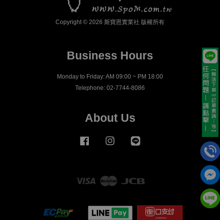
Copyright © 2026 斯寶恩實業社 版權所有
Business Hours
Monday to Friday: AM 09:00 ~ PM 18:00
Telephone: 02-7744-8086
About Us
Facebook
Instagram
Line
Visa
Master
JCB