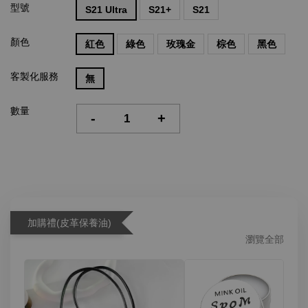
型號
S21 Ultra
S21+
S21
顏色
紅色
綠色
玫瑰金
棕色
黑色
客製化服務
無
數量
-
+
加購禮(皮革保養油)
瀏覽全部