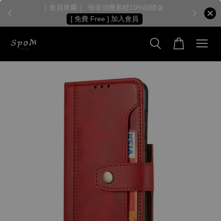
［ 會員專屬 ］ 每筆消費累積10%回饋金
［
[ 免費 Free ] 加入會員