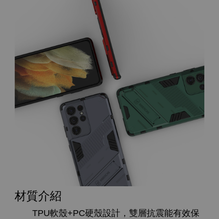
材質介紹
TPU軟殼+PC硬殼設計，雙層抗震能有效保