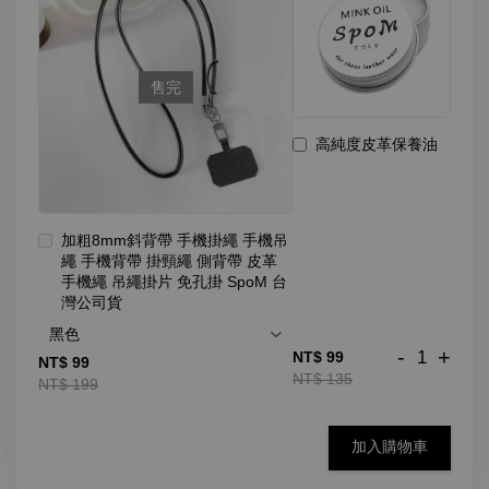
售完
高純度皮革保養油
加粗8mm斜背帶 手機掛繩 手機吊
繩 手機背帶 掛頸繩 側背帶 皮革
手機繩 吊繩掛片 免孔掛 SpoM 台
灣公司貨
-
+
NT$ 99
NT$ 99
NT$ 135
NT$ 199
加入購物車