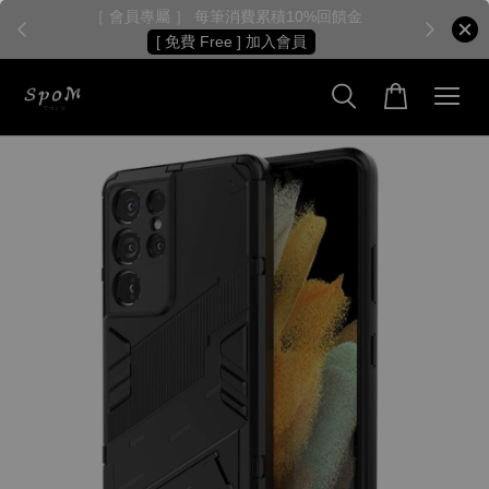
［ 會員專屬 ］ 每筆消費累積10%回饋金
［
[ 免費 Free ] 加入會員