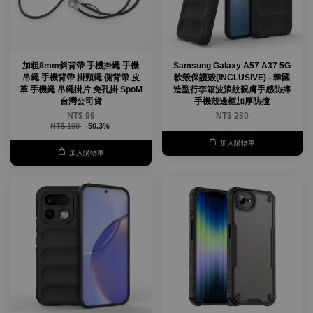
加粗8mm斜背帶 手機掛繩 手機
Samsung Galaxy A57 A37 5G
吊繩 手機背帶 掛頸繩 側背帶 皮
軟殼保護殼(INCLUSIVE) - 韓國
革 手機繩 吊繩掛片 免孔掛 SpoM
造型行李箱波浪紋親膚手感防摔
台灣公司貨
手機殼邊框加厚防撞
NT$ 99
NT$ 280
NT$ 199
-50.3%
加入購物車
加入購物車