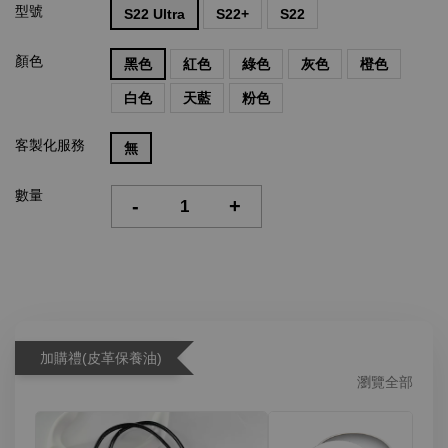
型號
S22 Ultra
S22+
S22
顏色
黑色
紅色
綠色
灰色
橙色
白色
天藍
粉色
客製化服務
無
數量
-
+
加購禮(皮革保養油)
瀏覽全部