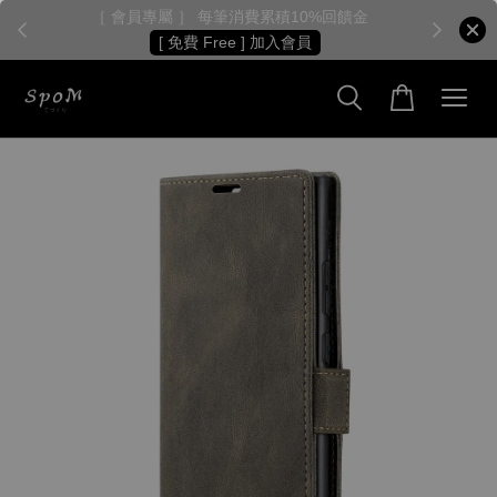
［ 會員專屬 ］ 每筆消費累積10%回饋金
［
[ 免費 Free ] 加入會員