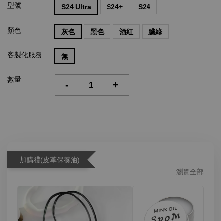
型號
S24 Ultra
S24+
S24
顏色
灰色
黑色
酒紅
臟綠
客製化服務
無
數量
-
+
加購禮(皮革保養油)
瀏覽全部