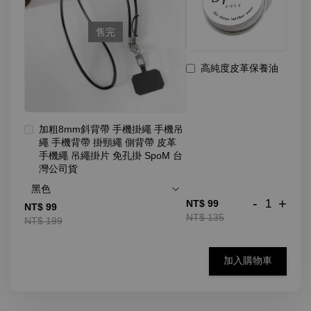
售完
高純度皮革保養油
加粗8mm斜背帶 手機掛繩 手機吊
繩 手機背帶 掛頸繩 側背帶 皮革
手機繩 吊繩掛片 免孔掛 SpoM 台
灣公司貨
-
+
NT$ 99
NT$ 99
NT$ 135
NT$ 199
加入購物車